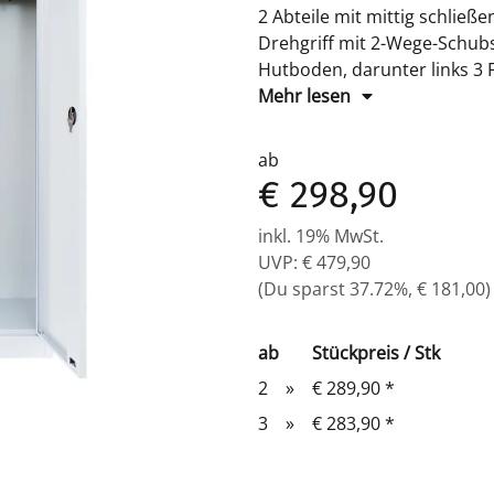
2 Abteile mit mittig schließ
Drehgriff mit 2-Wege-Schubs
Hutboden, darunter links 3 
Maße: H 1950 x B 925 x T 422 mm Komplett verschweißter Ko
Mehr lesen
Montage des T-Sets einsatzb
ab
€ 298,90
inkl. 19% MwSt.
UVP
:
€ 479,90
(Du sparst
37.72%
,
€ 181,00
)
ab
Stückpreis / Stk
2
»
€ 289,90
*
3
»
€ 283,90
*