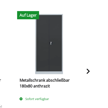
Auf Lager
r
Metallschrank abschließbar
Metallschr
180x80 anthrazit
100x80 gr
Sofort verfügbar
bald verf
 -