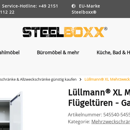
Service-Hotline: +49 2151
EU-Marke
112 22
Steelboxx®
ahlmöbel
Büromöbel & mehr
Küche, Bad & H
chränke & Allzweckschränke günstig kaufen
Lüllmann® XL Mehrzwecksc
Lüllmann® XL M
Flügeltüren - 
Artikelnummer:
545540-545
Kategorie:
Mehrzweckschränk