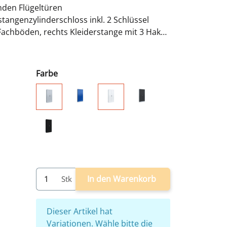
enden Flügeltüren
tangenzylinderschloss inkl. 2 Schlüssel
Fachböden, rechts Kleiderstange mit 3 Haken
rpus - nach
ereit
Farbe
lichtgrau/blau
lichtgrau/anthrazit
lichtgrau
weiß
schwarz
In den Warenkorb
Stk
x
Dieser Artikel hat
Variationen. Wähle bitte die