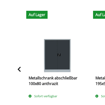
Auf Lager
Auf L
ießbar
Metallschrank abschließbar
Metal
100x80 anthrazit
195x9
Sofort verfügbar
So
tage
(DE -