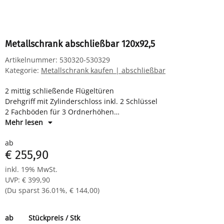
Metallschrank abschließbar 120x92,5
Artikelnummer:
530320-530329
Kategorie:
Metallschrank kaufen | abschließbar
2 mittig schließende Flügeltüren
Drehgriff mit Zylinderschloss inkl. 2 Schlüssel
2 Fachböden für 3 Ordnerhöhen
Maße: H 1200 x B 925 x T 422 mm
Mehr lesen
Komplett verschweißter Korpus - sofort einsatzbereit
ab
€ 255,90
inkl. 19% MwSt.
UVP
:
€ 399,90
(Du sparst
36.01%
,
€ 144,00
)
ab
Stückpreis / Stk