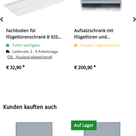
Fachboden für
Aufsatzschrank mit
Flügeltürenschrank B 925 x
Flügeltüren und
T 422 mm, signalweiß
Zylinderschloss mit
Sofort verfügbar
Knapper Lagerbestand
Drehgriff - 450 x 925 x 422
Lieferzeit:
2 - 4 Arbeitstage
mm - lichtgrau/anthrazit
(DE - Ausland abweichend)
€ 32,90
*
€ 200,90
*
Kunden kauften auch
Auf Lager