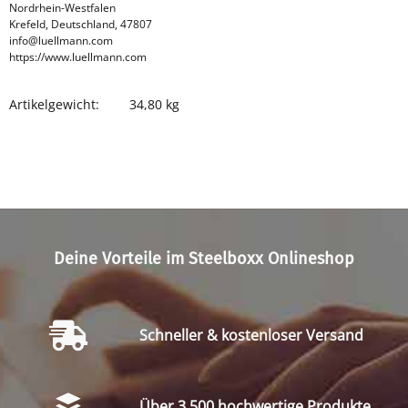
Nordrhein-Westfalen
Krefeld, Deutschland, 47807
info@luellmann.com
https://www.luellmann.com
Artikelgewicht:
34,80
kg
Produkteigenschaft
Wert
Deine Vorteile im Steelboxx Onlineshop
Schneller & kostenloser Versand
Über 3.500 hochwertige Produkte