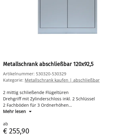
Metallschrank abschließbar 120x92,5
Artikelnummer:
530320-530329
Kategorie:
Metallschrank kaufen | abschließbar
2 mittig schließende Flügeltüren
Drehgriff mit Zylinderschloss inkl. 2 Schlüssel
2 Fachböden für 3 Ordnerhöhen
Maße: H 1200 x B 925 x T 422 mm
Mehr lesen
Komplett verschweißter Korpus - sofort einsatzbereit
ab
€ 255,90