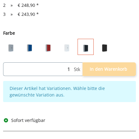
2
»
€ 248,90
*
3
»
€ 243,90
*
Farbe
lichtgrau
lichtgrau/blau
lichtgrau/rot
weiß
schwarz
lichtgrau/anthrazit
Stk
In den Warenkorb
x
Dieser Artikel hat Variationen. Wähle bitte die
gewünschte Variation aus.
Sofort verfügbar