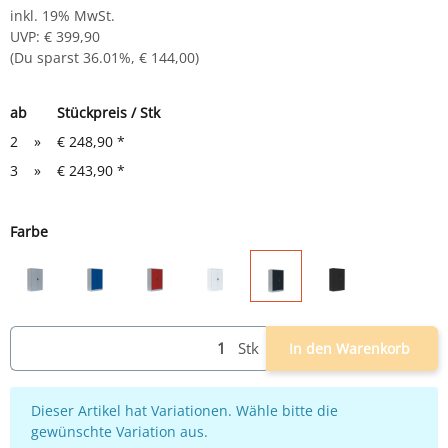
inkl. 19% MwSt.
UVP
:
€ 399,90
(Du sparst
36.01%
,
€ 144,00
)
ab
Stückpreis / Stk
2
»
€ 248,90
*
3
»
€ 243,90
*
Farbe
lichtgrau
lichtgrau/blau
lichtgrau/rot
weiß
schwarz
lichtgrau/anthrazit
Stk
In den Warenkorb
x
Dieser Artikel hat Variationen. Wähle bitte die
gewünschte Variation aus.