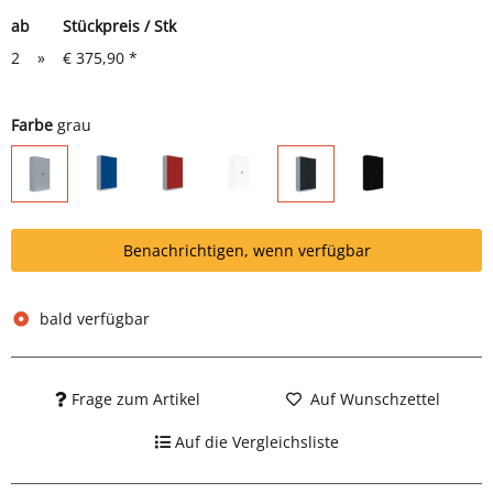
ab
Stückpreis / Stk
2
»
€ 375,90
*
Farbe
grau
grau/blau
grau/rot
weiß
schwarz
grau
grau/anthrazit
Benachrichtigen, wenn verfügbar
bald verfügbar
Frage zum Artikel
Auf Wunschzettel
Auf die Vergleichsliste