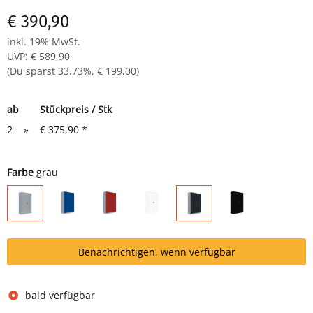
Farbe: RAL 7035 lichtgrau - pulverbeschichtet
€ 390,90
Komplett verschweißter Korpus - sofort einsatzbereit
inkl. 19% MwSt.
UVP
:
€ 589,90
(Du sparst
33.73%
,
€ 199,00
)
ab
Stückpreis / Stk
2
»
€ 375,90
*
Farbe
grau
grau/blau
grau/rot
weiß
schwarz
grau
grau/anthrazit
Benachrichtigen, wenn verfügbar
bald verfügbar