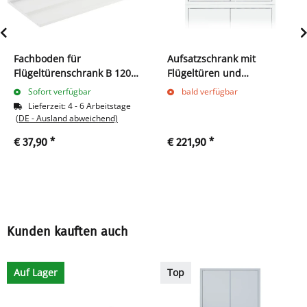
Fachboden für
Aufsatzschrank mit
Flügeltürenschrank B 1200
Flügeltüren und
x T 422 mm, signalweiß
Zylinderschloss mit
Sofort verfügbar
bald verfügbar
Drehgriff - 450 x 1200 x 422
Lieferzeit:
4 - 6 Arbeitstage
mm - signalweiß
(DE - Ausland abweichend)
€ 37,90
*
€ 221,90
*
Kunden kauften auch
Auf Lager
Top