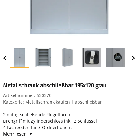
Metallschrank abschließbar 195x120 grau
Artikelnummer:
530370
Kategorie:
Metallschrank kaufen | abschließbar
2 mittig schließende Flügeltüren
Drehgriff mit Zylinderschloss inkl. 2 Schlüssel
4 Fachböden für 5 Ordnerhöhen
Maße: H 1950 x B 1200 x T 422 mm
Mehr lesen