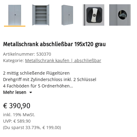
Metallschrank abschließbar 195x120 grau
Artikelnummer:
530370
Kategorie:
Metallschrank kaufen | abschließbar
2 mittig schließende Flügeltüren
Drehgriff mit Zylinderschloss inkl. 2 Schlüssel
4 Fachböden für 5 Ordnerhöhen
Maße: H 1950 x B 1200 x T 422 mm
Mehr lesen
Farbe: RAL 7035 lichtgrau - pulverbeschichtet
€ 390,90
Komplett verschweißter Korpus - sofort einsatzbereit
inkl. 19% MwSt.
UVP
:
€ 589,90
(Du sparst
33.73%
,
€ 199,00
)