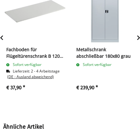
Fachboden für
Metallschrank
Flügeltürenschrank B 1200
abschließbar 180x80 grau
x T 422 mm, lichtgrau
Sofort verfügbar
Sofort verfügbar
Lieferzeit:
2 - 4 Arbeitstage
(DE - Ausland abweichend)
€ 37,90
*
€ 239,90
*
Ähnliche Artikel