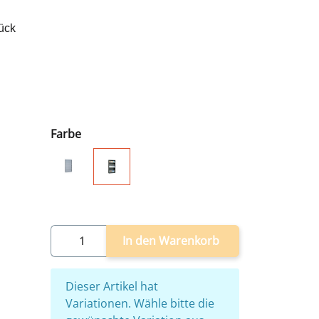
ück
chwarz
Farbe
festigung
erschweißt, keine Montage notwendig
grau
schwarz
In den Warenkorb
x
Dieser Artikel hat
Variationen. Wähle bitte die