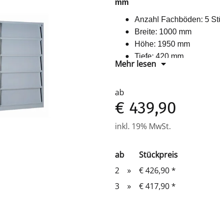
mm
Anzahl Fachböden: 5 St
Breite: 1000 mm
Höhe: 1950 mm
Tiefe: 420 mm
Mehr lesen
Farbe: Lichtgrau oder S
Für Format: 20x DIN A4
ab
Material: Stahl
€ 439,90
Vorbereitung zu Wandbe
ohne Türen
inkl. 19% MwSt.
komplett montiert und v
ab
Stückpreis
2
»
€ 426,90
*
3
»
€ 417,90
*