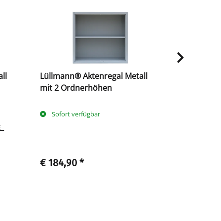
ll
Lüllmann® Aktenregal Metall
Lüllmann® 
mit 2 Ordnerhöhen
- Grundreg
Sofort verfügbar
Sofort ve
 -
Lieferzeit
Ausland abwe
€ 184,90
*
€ 322,90