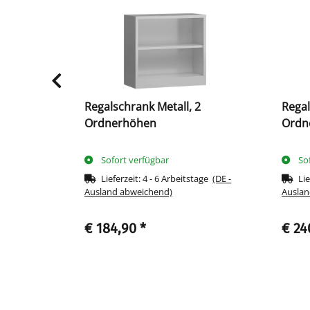
egal Metall
Regalschrank Metall, 2
Regal
nerhöhen
Ordnerhöhen
Ordn
Sofort verfügbar
So
tage
(DE -
Lieferzeit:
4 - 6 Arbeitstage
(DE -
Lie
Ausland abweichend)
Auslan
€ 184,90
*
€ 24