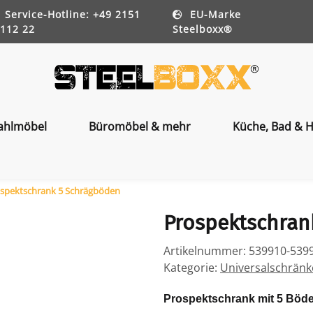
Service-Hotline: +49 2151
EU-Marke
112 22
Steelboxx®
ahlmöbel
Büromöbel & mehr
Küche, Bad & H
spektschrank 5 Schrägböden
Prospektschran
Artikelnummer:
539910-539
Kategorie:
Universalschrän
Prospektschrank mit 5 Böde