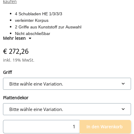
kaufen
4 Schubladen HE 1/3/3/3
verleimter Korpus
2 Griffe aus Kunststoff zur Auswahl
Nicht abschließbar
Mehr lesen
Maße: H 590 x B 428 x T 580 mm
melaminharzbeschichtete Spanplatten
€ 272,26
inkl. 19% MwSt.
Griff
Bitte wähle eine Variation.
Plattendekor
Bitte wähle eine Variation.
In den Warenkorb