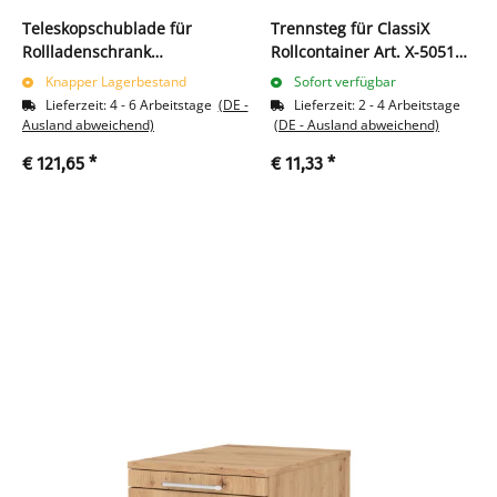
Teleskopschublade für
Trennsteg für ClassiX
Rollladenschrank
Rollcontainer Art. X-505100
555129/555139/555149/555169
und X-505150
Knapper Lagerbestand
Sofort verfügbar
schwarz
Lieferzeit:
4 - 6 Arbeitstage
(DE -
Lieferzeit:
2 - 4 Arbeitstage
Ausland abweichend)
(DE - Ausland abweichend)
€ 121,65
*
€ 11,33
*