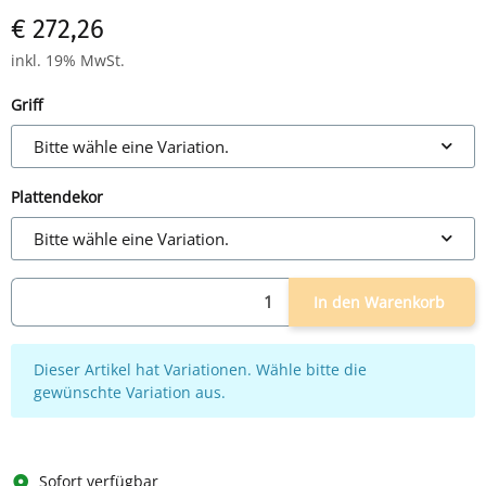
melaminharzbeschichtete Spanplatten
€ 272,26
inkl. 19% MwSt.
Griff
Bitte wähle eine Variation.
Plattendekor
Bitte wähle eine Variation.
In den Warenkorb
x
Dieser Artikel hat Variationen. Wähle bitte die
gewünschte Variation aus.
Sofort verfügbar