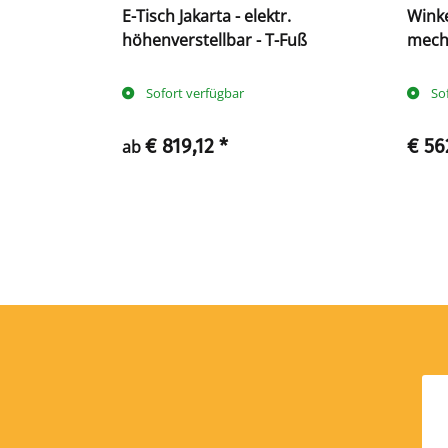
m - 650-
E-Tisch Jakarta - elektr.
Winke
bar - O-
höhenverstellbar - T-Fuß
mecha
C-Fu
Sofort verfügbar
So
€ 819,12
*
€ 56
ab