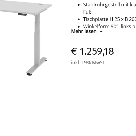
Stahlrohrgestell mit 
Fuß
Tischplatte H 25 x B 2
Winkelform 90°, links 
Mehr lesen
Arbeitshöhe 630-1270 m
Elektroantrieb 2-stufi
€ 1.259,18
Lieferung erfolgt zerle
inkl. 19% MwSt.