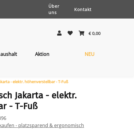
Über
Kontakt
uns
€ 0,00
aushalt
Aktion
NEU
karta - elektr. höhenverstellbar - T-Fuß
ch Jakarta - elektr.
r - T-Fuß
396
 kaufen - platzsparend & ergonomisch