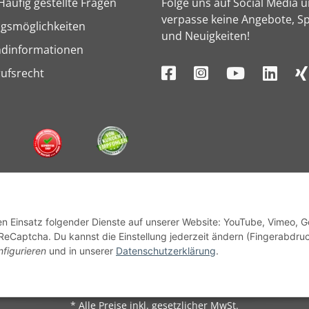
Häufig gestellte Fragen
Folge uns auf Social Media 
verpasse keine Angebote, Sp
gsmöglichkeiten
und Neuigkeiten!
ndinformationen
ufsrecht
den Einsatz folgender Dienste auf unserer Website: YouTube, Vimeo, 
ReCaptcha. Du kannst die Einstellung jederzeit ändern (Fingerabdru
nfigurieren
und in unserer
Datenschutzerklärung
.
© 1964 - 2026 Lüllmann GmbH
* Alle Preise inkl. gesetzlicher MwSt.