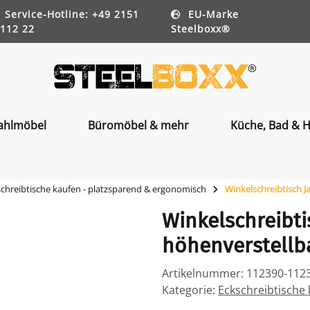
Service-Hotline: +49 2151
EU-Marke
112 22
Steelboxx®
ahlmöbel
Büromöbel & mehr
Küche, Bad & H
chreibtische kaufen - platzsparend & ergonomisch
Winkelschreibtisch Ja
Winkelschreibtis
höhenverstellba
Artikelnummer:
112390-112
Kategorie:
Eckschreibtische