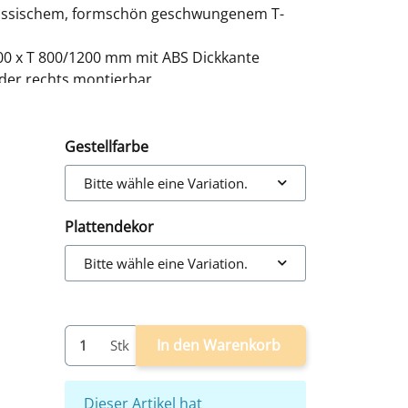
klassischem, formschön geschwungenem T-
000 x T 800/1200 mm mit ABS Dickkante
oder rechts montierbar
m - elektrisch stufenlos höhenverstellbar
g, 3 Motoren, Memoryschalter
gt - einfache Montage
Gestellfarbe
Bitte wähle eine Variation.
Plattendekor
Bitte wähle eine Variation.
In den Warenkorb
Stk
x
Dieser Artikel hat