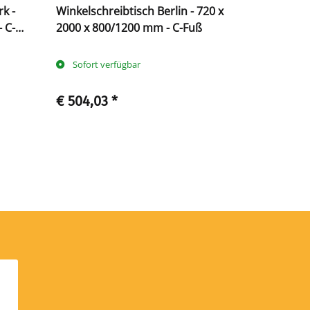
k -
Winkelschreibtisch Berlin - 720 x
Schreibtis
 C-
2000 x 800/1200 mm - C-Fuß
850 mm höh
Fuß
Sofort verfügbar
Sofort ve
€ 504,03
*
€ 412,
ab