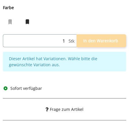
Farbe
grau
schwarz
Stk
In den Warenkorb
x
Dieser Artikel hat Variationen. Wähle bitte die
gewünschte Variation aus.
Sofort verfügbar
Frage zum Artikel