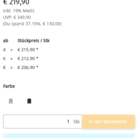
€ 219,90
Maße: 610 x 460 x 590 mm (HxBxT)
inkl. 19% MwSt.
UVP
:
€ 349,90
(Du sparst
37.15%
,
€ 130,00
)
ab
Stückpreis / Stk
4
»
€ 215,90
*
6
»
€ 212,90
*
8
»
€ 206,90
*
Farbe
grau
schwarz
Stk
In den Warenkorb