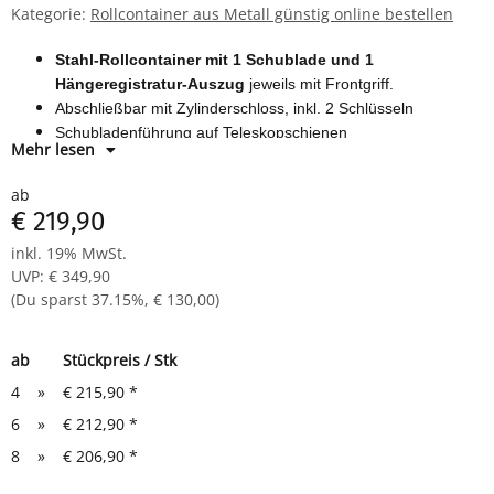
Kategorie:
Rollcontainer aus Metall günstig online bestellen
Stahl-Rollcontainer mit 1 Schublade und 1
Hängeregistratur-Auszug
jeweils mit Frontgriff.
Abschließbar mit Zylinderschloss, inkl. 2 Schlüsseln
Schubladenführung auf Teleskopschienen
Mehr lesen
Schubladentiefe 550 mm
Korpus, Front und Metallabdeckplatte pulverbeschichtet in
ab
verschiedenen Farben
€ 219,90
Maße: 610 x 460 x 590 mm (HxBxT)
inkl. 19% MwSt.
UVP
:
€ 349,90
(Du sparst
37.15%
,
€ 130,00
)
ab
Stückpreis / Stk
4
»
€ 215,90
*
6
»
€ 212,90
*
8
»
€ 206,90
*