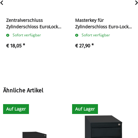
Zentralverschluss
Masterkey für
Zylinderschloss EuroLocks
Zylinderschloss Euro-Locks
25A inkl. 2 Schlüssel
25 A
Sofort verfügbar
Sofort verfügbar
€ 18,05
*
€ 27,90
*
Ähnliche Artikel
Auf Lager
Auf Lager