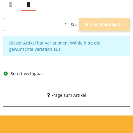
grau
schwarz
Stk
In den Warenkorb
x
Dieser Artikel hat Variationen. Wähle bitte die
gewünschte Variation aus.
Sofort verfügbar
Frage zum Artikel