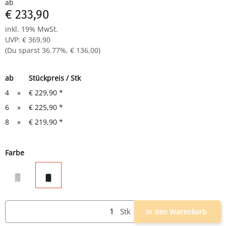
ab
die Schubladen laufen auf Teleskopführungen
€ 233,90
Durchgehende Frontgriffleiste
inkl. 19% MwSt.
Pulverbeschichtung: Gehäuse und Schubladen in
UVP
:
€ 369,90
verschiedenen Farben
(Du sparst
36.77%
,
€ 136,00
)
4 Doppelrollen
GS-Zeichen
Maße: 620 x 400 x 990 mm (HxBxT)
ab
Stückpreis / Stk
4
»
€ 229,90
*
6
»
€ 225,90
*
8
»
€ 219,90
*
Farbe
grau
schwarz
Stk
In den Warenkorb