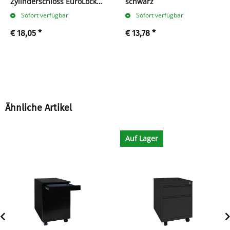
Zylinderschloss EuroLocks
schwarz
25A inkl. 2 Schlüssel
Sofort verfügbar
Sofort verfügbar
€ 18,05
*
€ 13,78
*
Ähnliche Artikel
Auf Lager