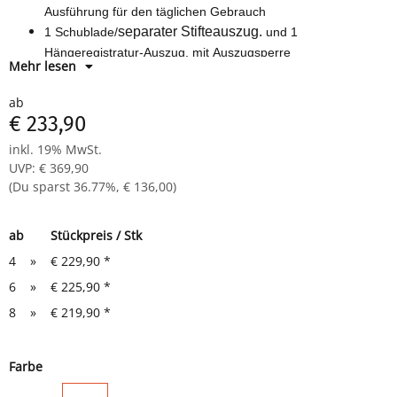
Ausführung für den täglichen Gebrauch
separater Stifteauszug.
1 Schublade/
und 1
Hängeregistratur-Auszug, mit Auszugsperre
Mehr lesen
Schubladentiefe 530 mm, verschließbar durch
Zylinderschloss, inkl. 2 Schlüssel.
ab
die Schubladen laufen auf Teleskopführungen
€ 233,90
Durchgehende Frontgriffleiste
inkl. 19% MwSt.
Pulverbeschichtung: Gehäuse und Schubladen in
UVP
:
€ 369,90
verschiedenen Farben
(Du sparst
36.77%
,
€ 136,00
)
4 Doppelrollen
GS-Zeichen
Maße: 620 x 400 x 990 mm (HxBxT)
ab
Stückpreis / Stk
4
»
€ 229,90
*
6
»
€ 225,90
*
8
»
€ 219,90
*
Farbe