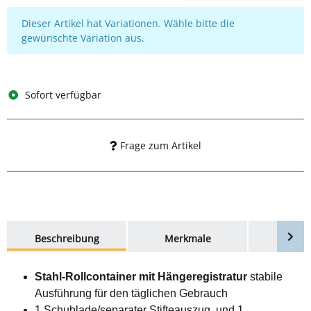
x
Dieser Artikel hat Variationen. Wähle bitte die
gewünschte Variation aus.
Sofort verfügbar
Frage zum Artikel
weitere Registerkarten anzeigen
Beschreibung
Merkmale
Bewer
Stahl-Rollcontainer mit Hängeregistratur
stabile
Ausführung für den täglichen Gebrauch
1 Schublade/separater Stifteauszug. und 1