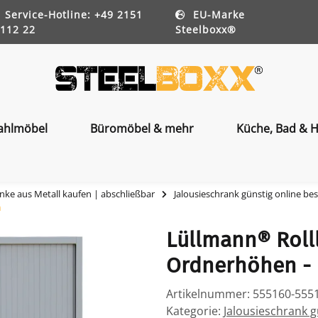
Service-Hotline: +49 2151
EU-Marke
112 22
Steelboxx®
ahlmöbel
Büromöbel & mehr
Küche, Bad & H
nke aus Metall kaufen | abschließbar
Jalousieschrank günstig online bes
m
Lüllmann® Roll
Ordnerhöhen - 
Artikelnummer:
555160-555
Kategorie:
Jalousieschrank g