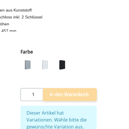
den aus Kunststoff
chloss inkl. 2 Schlüssel
höhen
T 457 mm
us - sofort einsatzbereit
Farbe
grau
weiß
schwarz
In den Warenkorb
x
Dieser Artikel hat
Variationen. Wähle bitte die
gewünschte Variation aus.