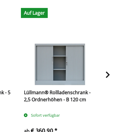
Auf Lager
Auf Lager
k - 5
Lüllmann® Rollladenschrank -
Lüllmann® 
2,5 Ordnerhöhen - B 120 cm
1,5 Ordner
Sofort verfügbar
Sofort ve
€ 360,90
*
€ 338
ab
ab