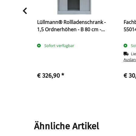
hstuhl -
Lüllmann® Rollladenschrank -
Fachb
1,5 Ordnerhöhen - B 80 cm -
55014
grau
Sofort verfügbar
So
Lie
Auslan
€ 326,90
*
€ 30
Ähnliche Artikel