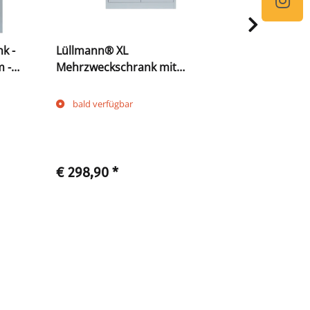
k -
Lüllmann® XL
Fachboden 
m -
Mehrzweckschrank mit
555080 gr
Flügeltüren - Garderobe -
Fachböden - grau
bald verfügbar
Sofort ve
€ 298,90
*
€ 34,90
*