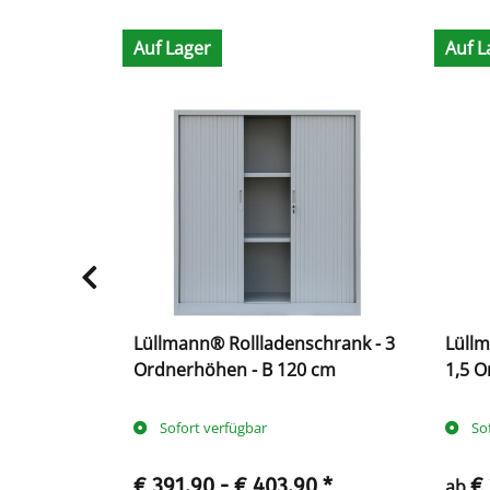
Auf Lager
Auf L
chrank -
Lüllmann® Rollladenschrank - 3
Lüllm
120 cm
Ordnerhöhen - B 120 cm
1,5 O
Sofort verfügbar
So
€ 391,90 -
€ 403,90
*
€
ab