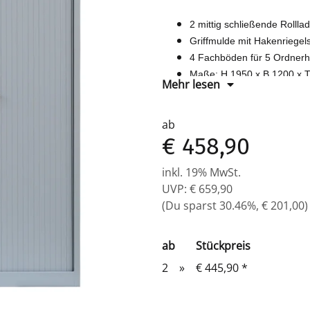
2 mittig schließende Rollla
Griffmulde mit Hakenriegels
4 Fachböden für 5 Ordner
Maße: H 1950 x B 1200 x 
Mehr lesen
Komplett verschweißter Korp
ab
€ 458,90
inkl. 19% MwSt.
UVP
:
€ 659,90
(Du sparst
30.46%
,
€ 201,00
)
ab
Stückpreis
2
»
€ 445,90
*