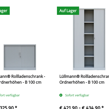
ager
Auf Lager
ann® Rollladenschrank -
Lüllmann® Rollladenschran
rdnerhöhen - B 100 cm
Ordnerhöhen - B 100 cm
fort verfügbar
Sofort verfügbar
 325,90
*
€ 421,90 -
€ 434,90
*