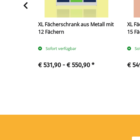
tall mit 16
XL Fächerschrank aus Metall mit
XL Fä
12 Fächern
15 F
Sofort verfügbar
So
90
*
€ 531,90 -
€ 550,90
*
€ 54