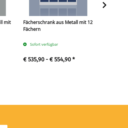
l mit
Fächerschrank aus Metall mit 12
Fächerschr
Fächern
Fächern
Sofort verfügbar
Sofort ve
€ 535,90 -
€ 554,90
*
€ 583,90