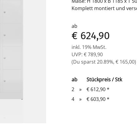
Maße: H 1800 x B 1185 x T 
Komplett montiert und versc
ab
€ 624,90
inkl. 19% MwSt.
UVP
:
€ 789,90
(Du sparst
20.89%
,
€ 165,00
)
ab
Stückpreis / Stk
2
»
€ 612,90
*
4
»
€ 603,90
*