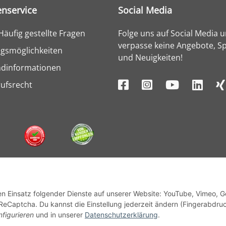
nservice
Social Media
Häufig gestellte Fragen
Folge uns auf Social Media 
verpasse keine Angebote, Sp
gsmöglichkeiten
und Neuigkeiten!
ndinformationen
ufsrecht
den Einsatz folgender Dienste auf unserer Website: YouTube, Vimeo, 
ReCaptcha. Du kannst die Einstellung jederzeit ändern (Fingerabdru
nfigurieren
und in unserer
Datenschutzerklärung
.
© 1964 - 2026 Lüllmann GmbH