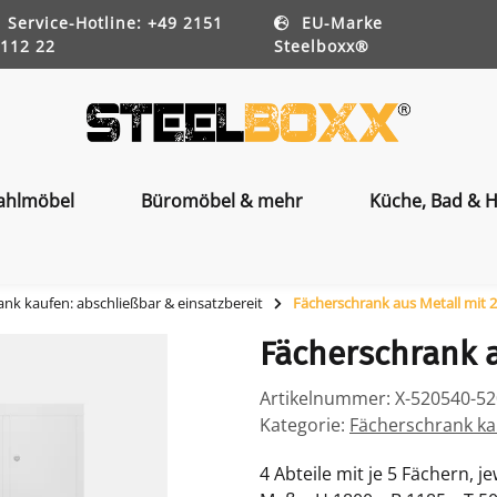
Service-Hotline: +49 2151
EU-Marke
112 22
Steelboxx®
ahlmöbel
Büromöbel & mehr
Küche, Bad & H
nk kaufen: abschließbar & einsatzbereit
Fächerschrank aus Metall mit 
Fächerschrank a
Artikelnummer:
X-520540-5
Kategorie:
Fächerschrank kau
4 Abteile mit je 5 Fächern, je