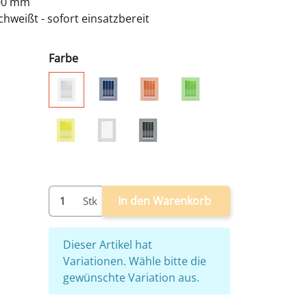
500 mm
hweißt - sofort einsatzbereit
Farbe
grau/blau
grau/rot
grau/grün
grau
grau/gelb
weiß
grau/anthrazit
In den Warenkorb
Stk
x
Dieser Artikel hat
Variationen. Wähle bitte die
gewünschte Variation aus.