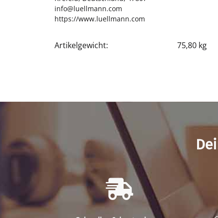
info@luellmann.com
https://www.luellmann.com
Artikelgewicht:
75,80
kg
Produkteigenschaft
Wert
Dei