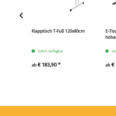
.
Klapptisch T-Fuß 120x80cm
E-Tis
Fuß
höhen
Sofort verfügbar
So
€ 183,90
*
€
ab
ab