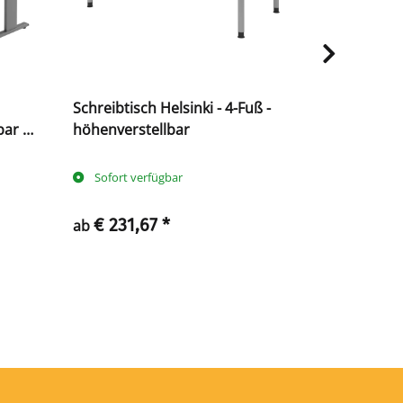
Schreibtisch Helsinki - 4-Fuß -
E-Tisch Jaka
ar -
höhenverstellbar
höhenverst
Sofort verfügbar
Sofort ve
€ 231,67
*
€ 819,
ab
ab