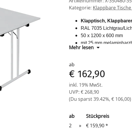
Artikelnummer:
X-350480-3
Kategorie:
Klappbare Tische 
Klapptisch, Klappbare
RAL 7035 Lichtgrau/Lic
50 x 1200 x 600 mm
mit 25 mm melaminharzbe
Mehr lesen
30 mm Stahl-Rundrohr-G
ab
€ 162,90
inkl. 19% MwSt.
UVP
:
€ 268,90
(Du sparst
39.42%
,
€ 106,00
)
ab
Stückpreis
2
»
€ 159,90
*