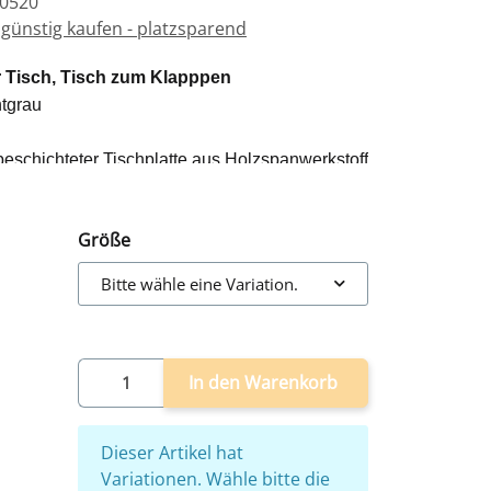
50520
günstig kaufen - platzsparend
r Tisch, Tisch zum Klapppen
htgrau
schichteter Tischplatte aus Holzspanwerkstoff
estell
Größe
Bitte wähle eine Variation.
In den Warenkorb
x
Dieser Artikel hat
Variationen. Wähle bitte die