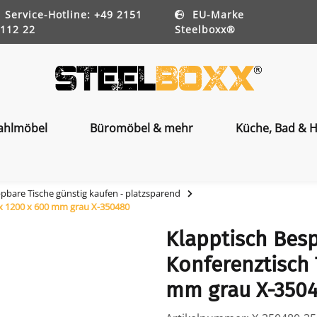
Service-Hotline: +49 2151
EU-Marke
112 22
Steelboxx®
ahlmöbel
Büromöbel & mehr
Küche, Bad & H
pbare Tische günstig kaufen - platzsparend
 x 1200 x 600 mm grau X-350480
Klapptisch Bes
Konferenztisch 
mm grau X-350