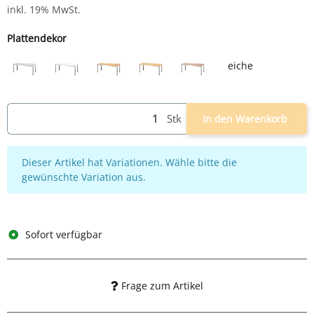
inkl. 19% MwSt.
Plattendekor
eiche
eiche
grau
weiß
buche
ahorn
nussbaum
Stk
In den Warenkorb
x
Dieser Artikel hat Variationen. Wähle bitte die
gewünschte Variation aus.
Sofort verfügbar
Frage zum Artikel