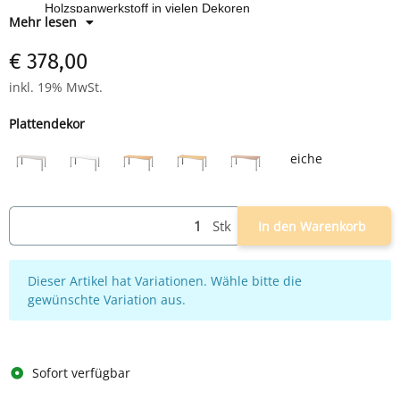
Holzspanwerkstoff in vielen Dekoren
Mehr lesen
€ 378,00
inkl. 19% MwSt.
Plattendekor
eiche
eiche
grau
weiß
buche
ahorn
nussbaum
Stk
In den Warenkorb
x
Dieser Artikel hat Variationen. Wähle bitte die
gewünschte Variation aus.
Sofort verfügbar