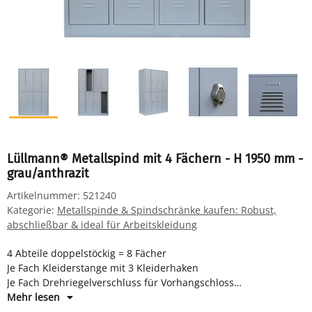
Lüllmann® Metallspind mit 4 Fächern - H 1950 mm -
grau/anthrazit
Artikelnummer:
521240
Kategorie:
Metallspinde & Spindschränke kaufen: Robust,
abschließbar & ideal für Arbeitskleidung
4 Abteile doppelstöckig = 8 Fächer
Je Fach Kleiderstange mit 3 Kleiderhaken
Je Fach Drehriegelverschluss für Vorhangschloss
Maße: H 1950 x B 1170 x T 500 mm
Mehr lesen
Farbe: RAL 7035 lichtgrau - pulverbeschichtet