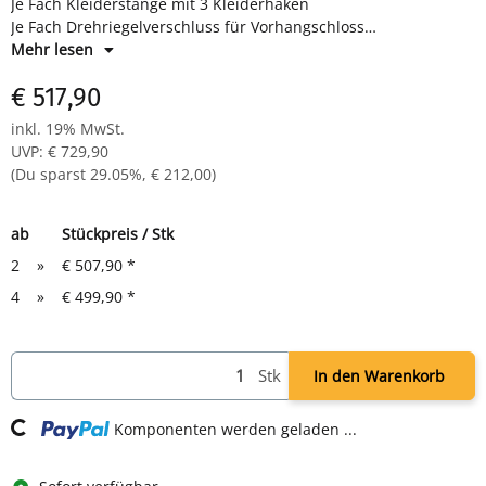
Je Fach Kleiderstange mit 3 Kleiderhaken
Je Fach Drehriegelverschluss für Vorhangschloss
Maße: H 1950 x B 1170 x T 500 mm
Mehr lesen
Farbe: RAL 7035 lichtgrau - pulverbeschichtet
€ 517,90
Komplett montiert und verschweißt - sofort einsatzbereit
inkl. 19% MwSt.
UVP
:
€ 729,90
(Du sparst
29.05%
,
€ 212,00
)
ab
Stückpreis / Stk
2
»
€ 507,90
*
4
»
€ 499,90
*
Loading...
Stk
In den Warenkorb
Komponenten werden geladen ...