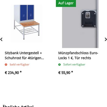
Auf Lager
Sitzbank Untergestell +
Münzpfandschloss Euro-
Schuhrost für 4türigen
Locks 1 €, Tür rechts
1170mm Spind 524255
bald verfügbar
Sofort verfügbar
€ 234,90
*
€ 55,90
*