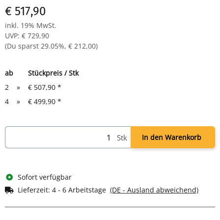
€ 517,90
Komplett montiert und verschweißt - sofort einsatzbereit
inkl. 19% MwSt.
UVP
:
€ 729,90
(Du sparst
29.05%
,
€ 212,00
)
ab
Stückpreis / Stk
2
»
€ 507,90
*
4
»
€ 499,90
*
Stk
In den Warenkorb
Sofort verfügbar
Lieferzeit:
4 - 6 Arbeitstage
(DE - Ausland abweichend)