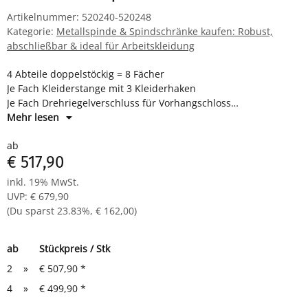
Artikelnummer:
520240-520248
Kategorie:
Metallspinde & Spindschränke kaufen: Robust,
abschließbar & ideal für Arbeitskleidung
4 Abteile doppelstöckig = 8 Fächer
Je Fach Kleiderstange mit 3 Kleiderhaken
Je Fach Drehriegelverschluss für Vorhangschloss
Maße: H 1800 x B 1170 x T 500 mm
Mehr lesen
Komplett montiert und verschweißt - sofort einsatzbereit
ab
€ 517,90
inkl. 19% MwSt.
UVP
:
€ 679,90
(Du sparst
23.83%
,
€ 162,00
)
ab
Stückpreis / Stk
2
»
€ 507,90
*
4
»
€ 499,90
*