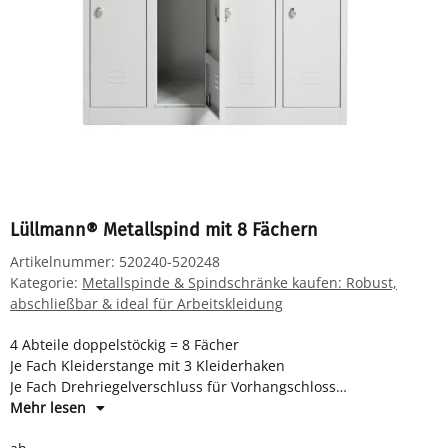
Lüllmann® Metallspind mit 8 Fächern
Artikelnummer:
520240-520248
Kategorie:
Metallspinde & Spindschränke kaufen: Robust,
abschließbar & ideal für Arbeitskleidung
4 Abteile doppelstöckig = 8 Fächer
Je Fach Kleiderstange mit 3 Kleiderhaken
Je Fach Drehriegelverschluss für Vorhangschloss
Maße: H 1800 x B 1170 x T 500 mm
Mehr lesen
Komplett montiert und verschweißt - sofort einsatzbereit