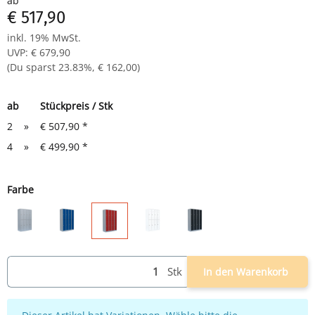
ab
€ 517,90
inkl. 19% MwSt.
UVP
:
€ 679,90
(Du sparst
23.83%
,
€ 162,00
)
ab
Stückpreis / Stk
2
»
€ 507,90
*
4
»
€ 499,90
*
Farbe
grau
grau/blau
weiß
grau/anthrazit
grau/rot
Stk
In den Warenkorb
x