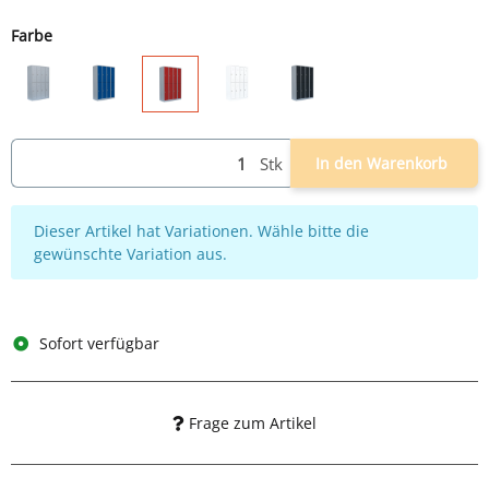
Farbe
grau
grau/blau
weiß
grau/anthrazit
grau/rot
Stk
In den Warenkorb
x
Dieser Artikel hat Variationen. Wähle bitte die
gewünschte Variation aus.
Sofort verfügbar
Frage zum Artikel