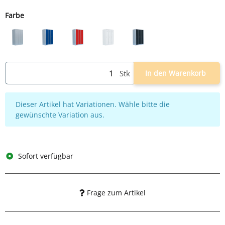
Farbe
lichtgrau
lichtgrau/blau
lichtgrau/rot
weiß
lichtgrau/anthrazit
Stk
In den Warenkorb
x
Dieser Artikel hat Variationen. Wähle bitte die
gewünschte Variation aus.
Sofort verfügbar
Frage zum Artikel