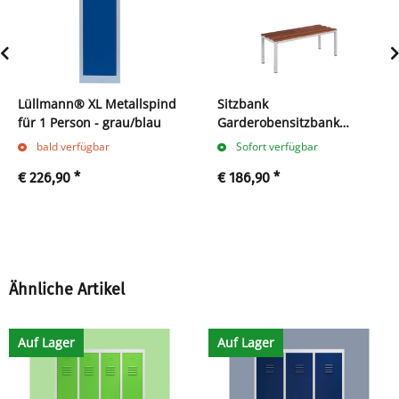
Lüllmann® XL Metallspind
Sitzbank
für 1 Person - grau/blau
Garderobensitzbank
Umkleidebank 100 cm
bald verfügbar
Sofort verfügbar
Buche/Stahl grau 801220
€ 226,90
*
€ 186,90
*
Ähnliche Artikel
Auf Lager
Auf Lager