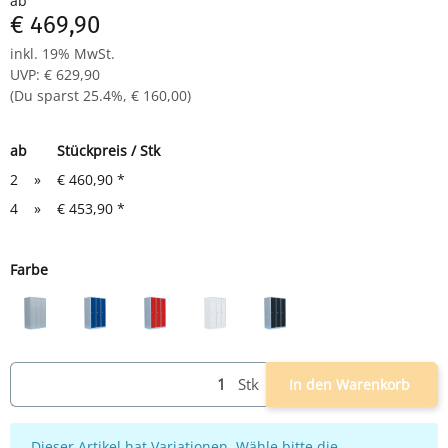
ab
Drehriegelverschluss für Vorhangschloss
€ 469,90
Maße: H 1800 x B 1185 x T 500 mm
Komplett montiert und verschweißt - sofort einsatzbereit
inkl. 19% MwSt.
UVP
:
€ 629,90
(Du sparst
25.4%
,
€ 160,00
)
ab
Stückpreis / Stk
2
»
€ 460,90
*
4
»
€ 453,90
*
Farbe
lichtgrau
lichtgrau/blau
lichtgrau/rot
weiß
lichtgrau/anthrazit
Stk
In den Warenkorb
x
Dieser Artikel hat Variationen. Wähle bitte die