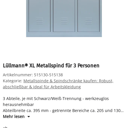
Lüllmann® XL Metallspind für 3 Personen
Artikelnummer:
515130-515138
Kategorie:
Metallspinde & Spindschränke kaufen: Robust,
abschließbar & ideal für Arbeitskleidung
3 Abteile, je mit Schwarz/Weiß-Trennung - werkzeuglos
herausnehmbar
Abteilbreite ca. 395 mm - getrennte Bereiche ca. 205 und 130
mm
Mehr lesen
je Abteil Hutboden und Kleiderstange mit 3 Kleiderhaken