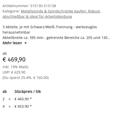
Artikelnummer:
515130-515138
Kategorie:
Metallspinde & Spindschränke kaufen: Robust,
abschließbar & ideal für Arbeitskleidung
3 Abteile, je mit Schwarz/Weiß-Trennung - werkzeuglos
herausnehmbar
Abteilbreite ca. 395 mm - getrennte Bereiche ca. 205 und 130
mm
Mehr lesen
je Abteil Hutboden und Kleiderstange mit 3 Kleiderhaken
ab
Drehriegelverschluss für Vorhangschloss
€ 469,90
Maße: H 1800 x B 1185 x T 500 mm
Komplett montiert und verschweißt - sofort einsatzbereit
inkl. 19% MwSt.
UVP
:
€ 629,90
(Du sparst
25.4%
,
€ 160,00
)
ab
Stückpreis / Stk
2
»
€ 460,90
*
4
»
€ 453,90
*