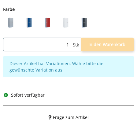
Farbe
lichtgrau
lichtgrau/blau
lichtgrau/rot
weiß
lichtgrau/anthrazit
Stk
In den Warenkorb
x
Dieser Artikel hat Variationen. Wähle bitte die
gewünschte Variation aus.
Sofort verfügbar
Frage zum Artikel