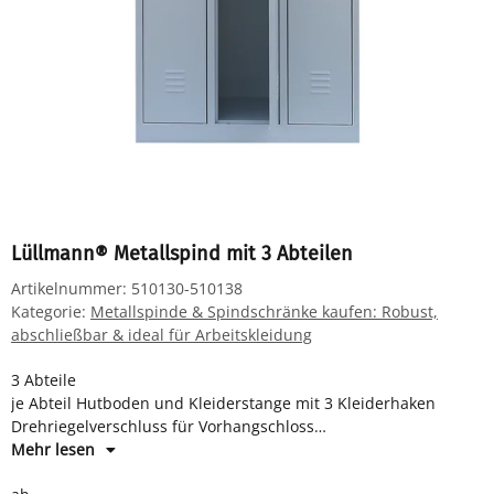
Lüllmann® Metallspind mit 3 Abteilen
Artikelnummer:
510130-510138
Kategorie:
Metallspinde & Spindschränke kaufen: Robust,
abschließbar & ideal für Arbeitskleidung
3 Abteile
je Abteil Hutboden und Kleiderstange mit 3 Kleiderhaken
Drehriegelverschluss für Vorhangschloss
Maße: H 1800 x B 885 x T 500 mm
Mehr lesen
Komplett montiert und verschweißt - sofort einsatzbereit