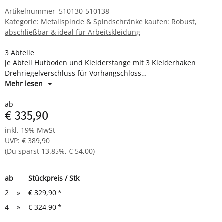
Artikelnummer:
510130-510138
Kategorie:
Metallspinde & Spindschränke kaufen: Robust,
abschließbar & ideal für Arbeitskleidung
3 Abteile
je Abteil Hutboden und Kleiderstange mit 3 Kleiderhaken
Drehriegelverschluss für Vorhangschloss
Maße: H 1800 x B 885 x T 500 mm
Mehr lesen
Komplett montiert und verschweißt - sofort einsatzbereit
ab
€ 335,90
inkl. 19% MwSt.
UVP
:
€ 389,90
(Du sparst
13.85%
,
€ 54,00
)
ab
Stückpreis / Stk
2
»
€ 329,90
*
4
»
€ 324,90
*