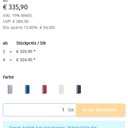
ab
€ 335,90
inkl. 19% MwSt.
UVP
:
€ 389,90
(Du sparst
13.85%
,
€ 54,00
)
ab
Stückpreis / Stk
2
»
€ 329,90
*
4
»
€ 324,90
*
Farbe
lichtgrau
lichtgrau/blau
lichtgrau/rot
weiß
lichtgrau/anthrazit
Stk
In den Warenkorb
x
Dieser Artikel hat Variationen. Wähle bitte die