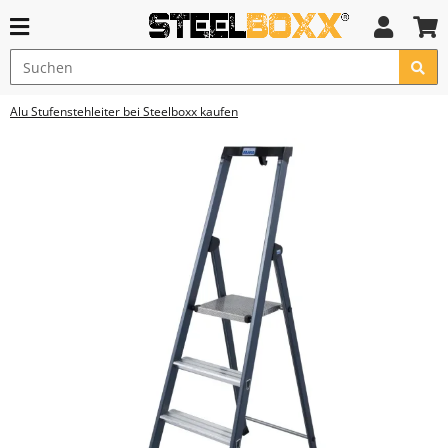
Alu Stufenstehleiter bei Steelboxx kaufen