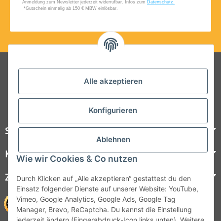
Folgt uns auf Social Media
Alle akzeptieren
Konfigurieren
Steelboxx
Ablehnen
Kundenservice
Wie wir Cookies & Co nutzen
Zahlungsmöglichkeiten
Durch Klicken auf „Alle akzeptieren“ gestattest du den
Einsatz folgender Dienste auf unserer Website: YouTube,
Vimeo, Google Analytics, Google Ads, Google Tag
Manager, Brevo, ReCaptcha. Du kannst die Einstellung
jederzeit ändern (Fingerabdruck-Icon links unten). Weitere