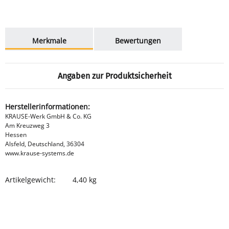
weitere Registerkarten anzeigen
Merkmale
Bewertungen
Angaben zur Produktsicherheit
Herstellerinformationen:
KRAUSE-Werk GmbH & Co. KG
Am Kreuzweg 3
Hessen
Alsfeld, Deutschland, 36304
www.krause-systems.de
Artikelgewicht:
4,40
kg
Produkteigenschaft
Wert