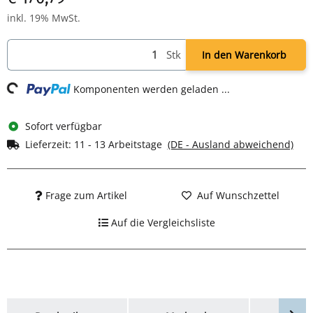
inkl. 19% MwSt.
Stk
In den Warenkorb
ing...
Komponenten werden geladen ...
Sofort verfügbar
Lieferzeit:
11 - 13 Arbeitstage
(DE - Ausland abweichend)
Frage zum Artikel
Auf Wunschzettel
Auf die Vergleichsliste
weitere Registerkarten anzeigen