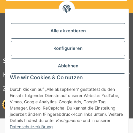
Folgt uns auf Social Media
Alle akzeptieren
Konfigurieren
Steelboxx
Ablehnen
Kundenservice
Wie wir Cookies & Co nutzen
Zahlungsmöglichkeiten
Durch Klicken auf „Alle akzeptieren“ gestattest du den
Einsatz folgender Dienste auf unserer Website: YouTube,
Vimeo, Google Analytics, Google Ads, Google Tag
Manager, Brevo, ReCaptcha. Du kannst die Einstellung
jederzeit ändern (Fingerabdruck-Icon links unten). Weitere
Details findest du unter
Konfigurieren
und in unserer
© 1964 - 2026 Lüllmann GmbH
Datenschutzerklärung
.
© 1964 - 2024 Lüllmann GmbH