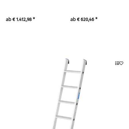
ab
ab
€ 1.412,98
*
€ 620,46
*