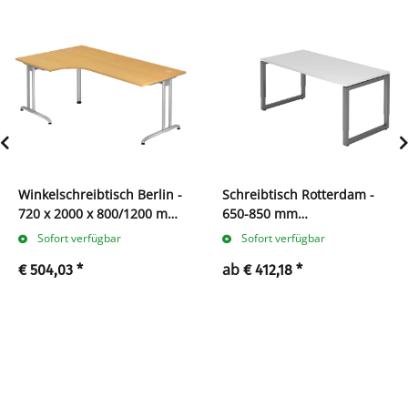
Winkelschreibtisch Berlin -
Schreibtisch Rotterdam -
720 x 2000 x 800/1200 mm
650-850 mm
- C-Fuß
höheneinstellbar - O-Fuß
Sofort verfügbar
Sofort verfügbar
ab
€ 504,03
*
€ 412,18
*