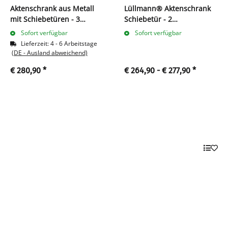
Aktenschrank aus Metall
Lüllmann® Aktenschrank
mit Schiebetüren - 3
Schiebetür - 2
Ordnerhöhen
Ordnerhöhen - B 120 cm
Sofort verfügbar
Sofort verfügbar
Lieferzeit:
4 - 6 Arbeitstage
(DE - Ausland abweichend)
€ 280,90
*
€ 264,90 -
€ 277,90
*