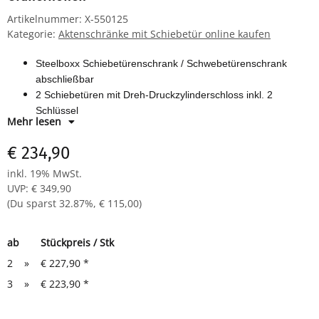
Artikelnummer:
X-550125
Kategorie:
Aktenschränke mit Schiebetür online kaufen
Steelboxx Schiebetürenschrank / Schwebetürenschrank
abschließbar
2 Schiebetüren
mit Dreh-Druckzylinderschloss inkl. 2
Schlüssel
Mehr lesen
1 Fachboden für 2 Ordnerhöhen
Maße: H 750 x B 1200 x T 450 mm
€ 234,90
Farbe: RAL 7035 lichtgrau - pulverbeschichtet
inkl. 19% MwSt.
Komplett verschweißter Korpus - sofort einsatzbereit
UVP
:
€ 349,90
robust, langlebig, pflegeleicht
(Du sparst
32.87%
,
€ 115,00
)
ab
Stückpreis / Stk
2
»
€ 227,90
*
3
»
€ 223,90
*