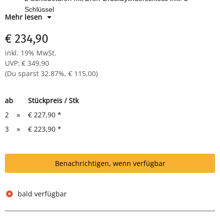
Schlüssel
Mehr lesen
1 Fachboden für 2 Ordnerhöhen
Maße: H 750 x B 1200 x T 450 mm
€ 234,90
Farbe: RAL 7035 lichtgrau - pulverbeschichtet
inkl. 19% MwSt.
Komplett verschweißter Korpus - sofort einsatzbereit
UVP
:
€ 349,90
robust, langlebig, pflegeleicht
(Du sparst
32.87%
,
€ 115,00
)
ab
Stückpreis / Stk
2
»
€ 227,90
*
3
»
€ 223,90
*
Benachrichtigen, wenn verfügbar
bald verfügbar