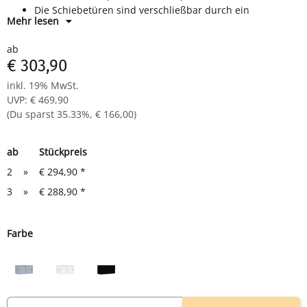
Die Schiebetüren sind verschließbar durch ein
Mehr lesen
Dreh-/Druck Zylinderschloss inkl. 2 Schlüssel und lassen
sich beidseitig öffnen.
ab
Maße: 750 x 1600 x 450 mm (Höhe x Breite x Tiefe)
€ 303,90
Material: Langlebige, geschweißte Stahlblechkonstruktion
Farbe: verschiedene Farben wählbar
inkl. 19% MwSt.
UVP
:
€ 469,90
(Du sparst
35.33%
,
€ 166,00
)
ab
Stückpreis
2
»
€ 294,90
*
3
»
€ 288,90
*
Farbe
grau
weiß
schwarz