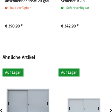
abschließbar 195x120 grau
Schiebetür - 3
Ordnerhöhen - B 160 cm -
bald verfügbar
Sofort verfügbar
weiß
€ 390,90
*
€ 342,90
*
Ähnliche Artikel
Auf Lager
Auf Lager