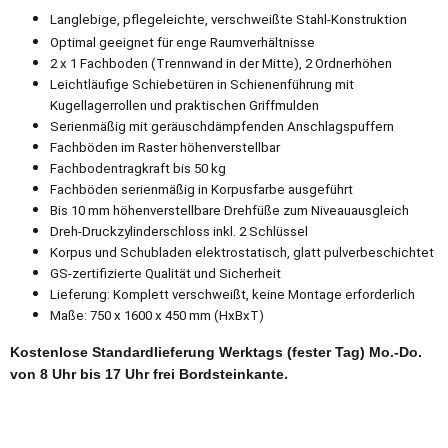
Langlebige, pflegeleichte, verschweißte Stahl-Konstruktion
Optimal geeignet für enge Raumverhältnisse
2 x 1 Fachboden (Trennwand in der Mitte), 2 Ordnerhöhen
Leichtläufige Schiebetüren in Schienenführung mit
Kugellagerrollen und praktischen Griffmulden
Serienmäßig mit geräuschdämpfenden Anschlagspuffern
Fachböden im Raster höhenverstellbar
Fachbodentragkraft bis 50 kg
Fachböden serienmäßig in Korpusfarbe ausgeführt
Bis 10 mm höhenverstellbare Drehfüße zum Niveauausgleich
Dreh-Druckzylinderschloss inkl. 2 Schlüssel
Korpus und Schubladen elektrostatisch, glatt pulverbeschichtet
GS-zertifizierte Qualität und Sicherheit
Lieferung: Komplett verschweißt, keine Montage erforderlich
Maße: 750 x 1600 x 450 mm (HxBxT)
Kostenlose Standardlieferung Werktags (fester Tag) Mo.-Do.
.
von 8 Uhr bis 17 Uhr frei Bordsteinkante