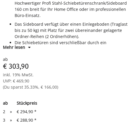
Hochwertiger Profi Stahl-Schiebetürenschrank/Sideboard
160 cm breit für Ihr Home Office oder im professionellen
Büro-Einsatz.
Das Sideboard verfügt über einen Einlegeboden (Traglast
bis zu 50 kg) mit Platz für zwei übereinander gelagerte
Ordner-Reihen (2 Ordnerhöhen).
Die Schiebetüren sind verschließbar durch ein
Mehr lesen
Dreh-/Druck Zylinderschloss inkl. 2 Schlüssel und lassen
sich beidseitig öffnen.
ab
Maße: 750 x 1600 x 450 mm (Höhe x Breite x Tiefe)
€ 303,90
Material: Langlebige, geschweißte Stahlblechkonstruktion
Farbe: verschiedene Farben wählbar
inkl. 19% MwSt.
UVP
:
€ 469,90
(Du sparst
35.33%
,
€ 166,00
)
ab
Stückpreis
2
»
€ 294,90
*
3
»
€ 288,90
*