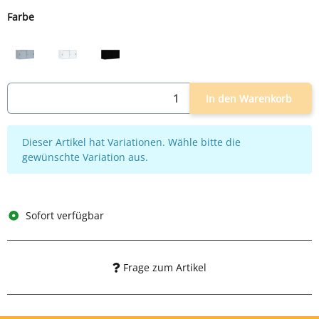
Farbe
grau
weiß
schwarz
In den Warenkorb
x
Dieser Artikel hat Variationen. Wähle bitte die
gewünschte Variation aus.
Sofort verfügbar
Frage zum Artikel