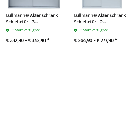
Lüllmann® Aktenschrank
Lüllmann® Aktenschrank
Schiebetür - 3
Schiebetür - 2
Ordnerhöhen - B 160 cm
Ordnerhöhen - B 120 cm
Sofort verfügbar
Sofort verfügbar
€ 332,90 -
€ 342,90
*
€ 264,90 -
€ 277,90
*