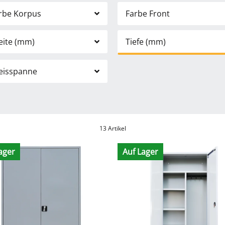
rbe Korpus
Farbe Front
eite (mm)
Tiefe (mm)
eisspanne
13 Artikel
ager
Auf Lager