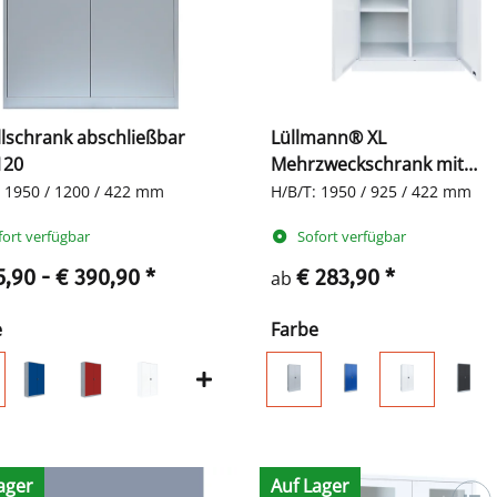
lschrank abschließbar
Lüllmann® XL
120
Mehrzweckschrank mit
Flügeltüren - Garderobe -
: 1950 / 1200 / 422 mm
H/B/T: 1950 / 925 / 422 mm
Fachböden
fort verfügbar
Sofort verfügbar
5,90 -
€ 390,90
*
€ 283,90
*
ab
e
Farbe
ager
Auf Lager