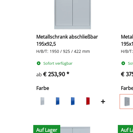
Metallschrank abschließbar
Metal
195x92,5
195x
H/B/T: 1950 / 925 / 422 mm
H/B/T
Sofort verfügbar
So
€ 253,90
*
€ 37
ab
Farbe
Farb
Auf Lager
Auf L