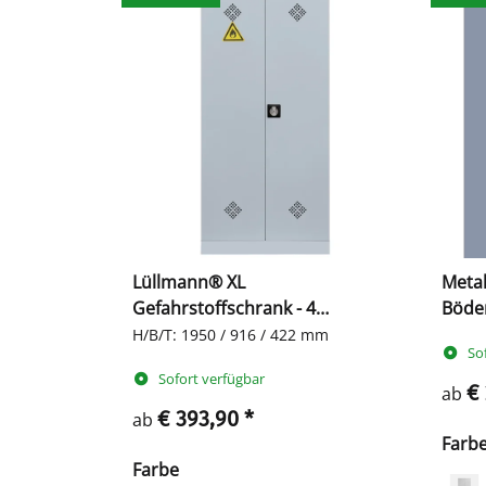
Lüllmann® XL
Metal
Gefahrstoffschrank - 4
Böde
Wannenböden
H/B/T: 1950 / 916 / 422 mm
So
Sofort verfügbar
€
ab
€ 393,90
*
ab
Farb
Farbe