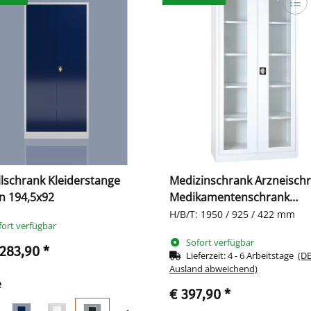
lschrank Kleiderstange
Medizinschrank Arzneisch
n 194,5x92
Medikamentenschrank
Krankenhausschrank
H/B/T: 1950 / 925 / 422 mm
fort verfügbar
transparent weiß XXXL 570
Sofort verfügbar
 283,90
*
Lieferzeit:
4 - 6 Arbeitstage
(DE
Ausland abweichend)
e
€ 397,90
*