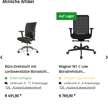
Ähnliche Artikel
Auf Lager
Büro-Drehstuhl mit
Wagner W1 C Low
Lordosenstütze Bürostuhl
Bürodrehstuhl
990-1135 x 485 x 440 mm
Arbeitsdrehstuhl schwarz
Sofort verfügbar
Knapper Lagerbestand
Schwarz 210380
216780
Lieferzeit:
9 - 11 Arbeitstage
Lieferzeit:
4 - 6 Arbeitstage
(DE - Ausland abweichend)
(DE - Ausland abweichend)
€ 491,90
*
€ 769,90
*