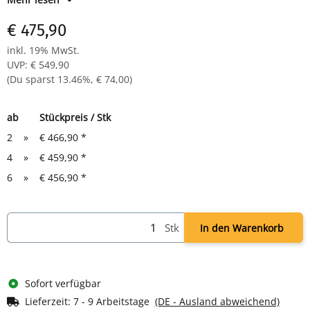
Sitztiefenverstellung (60 mm)
Poliertes Alu-Fußkreuz & Chrom-Gasfeder (140mm Hub)
€ 475,90
Sitzhöhe: 47,5 - 61,5 cm, Multifunktionsrollen
Maße: 990-1135 x 485 x 440 mm (HxBxT)
inkl. 19% MwSt.
UVP
:
€ 549,90
(Du sparst
13.46%
,
€ 74,00
)
ab
Stückpreis / Stk
2
»
€ 466,90
*
4
»
€ 459,90
*
6
»
€ 456,90
*
Stk
In den Warenkorb
Sofort verfügbar
Lieferzeit:
7 - 9 Arbeitstage
(DE - Ausland abweichend)