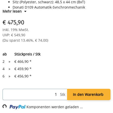
Sitz (Polyester, schwarz): 48,5 x 44 cm (BxT)
Donati D109 Automatik-Synchronmechanik
Mehr lesen
Sitztiefenverstellung (60 mm)
Poliertes Alu-Fußkreuz & Chrom-Gasfeder (140mm Hub)
€ 475,90
Sitzhöhe: 47,5 - 61,5 cm, Multifunktionsrollen
Maße: 990-1135 x 485 x 440 mm (HxBxT)
inkl. 19% MwSt.
UVP
:
€ 549,90
(Du sparst
13.46%
,
€ 74,00
)
ab
Stückpreis / Stk
2
»
€ 466,90
*
4
»
€ 459,90
*
6
»
€ 456,90
*
Stk
In den Warenkorb
Loading...
Komponenten werden geladen ...