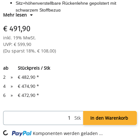
Sitz+höhenverstellbare Rückenlehne gepolstert mit
schwarzem Stoffbezug
Mehr lesen
Synchronmechanik mit Federkrafteinstellung
tiefenverstellbare Lordosenstütze
€ 491,90
4D Armlehnen
inkl. 19% MwSt.
verchromte Gasfeder
UVP
:
€ 599,90
Aluminium Fußkreuz
(Du sparst
18%
,
€ 108,00
)
Multifunktionelle Doppelrollen für harte und weiche Böden
Belastbar bis 120kg
ab
Stückpreis / Stk
Maße:
2
»
€ 482,90
*
Stuhlhöhe: 990-1135 mm
4
»
Sitzfläche: 485 x 440 mm (BxT)
€ 474,90
*
Sitzhöhe: 475-615 mm
6
»
€ 472,90
*
Breite Rückenlehne: 460 mm
Stk
In den Warenkorb
ng...
Komponenten werden geladen ...