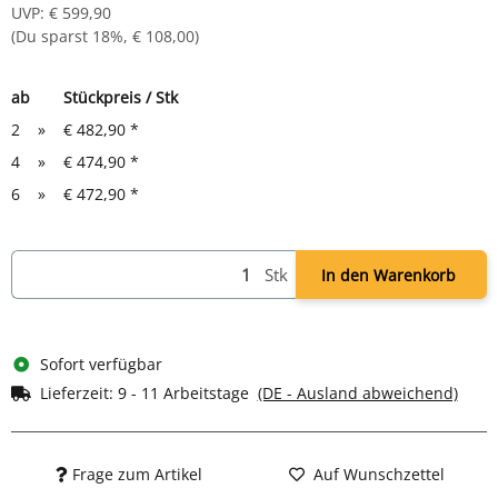
UVP
:
€ 599,90
Aluminium Fußkreuz
(Du sparst
18%
,
€ 108,00
)
Multifunktionelle Doppelrollen für harte und weiche Böden
Belastbar bis 120kg
ab
Stückpreis / Stk
Maße:
2
»
€ 482,90
*
Stuhlhöhe: 990-1135 mm
4
»
Sitzfläche: 485 x 440 mm (BxT)
€ 474,90
*
Sitzhöhe: 475-615 mm
6
»
€ 472,90
*
Breite Rückenlehne: 460 mm
Stk
In den Warenkorb
Sofort verfügbar
Lieferzeit:
9 - 11 Arbeitstage
(DE - Ausland abweichend)
Frage zum Artikel
Auf Wunschzettel