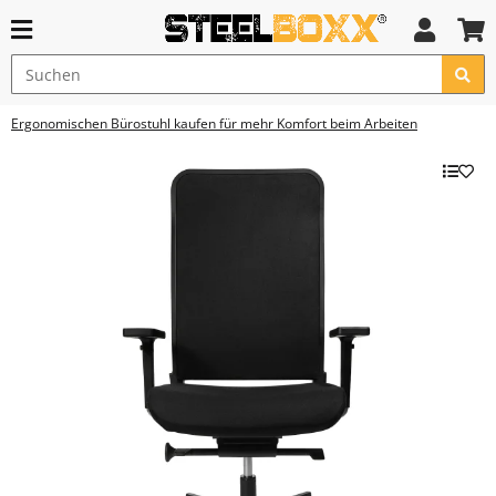
Ergonomischen Bürostuhl kaufen für mehr Komfort beim Arbeiten