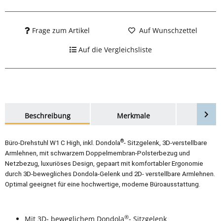
Frage zum Artikel
Auf Wunschzettel
Auf die Vergleichsliste
weitere Registerkarten anzeigen
Beschreibung
Merkmale
Bewer
®
Büro-Drehstuhl W1 C High, inkl. Dondola
- Sitzgelenk, 3D-verstellbare
Armlehnen, mit schwarzem Doppelmembran-Polsterbezug und
Netzbezug, luxuriöses Design, gepaart mit komfortabler Ergonomie
durch 3D-bewegliches Dondola-Gelenk und 2D- verstellbare Armlehnen.
Optimal geeignet für eine hochwertige, moderne Büroausstattung.
®
Mit 3D- beweglichem Dondola
- Sitzgelenk