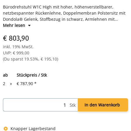
Bürodrehstuhl W1C High mit hoher, höhenverstellbarer,
netzbespannter Rückenlehne, Doppelmembran Polstersitz mit
Dondola® Gelenk, Stoffbezug in schwarz, Armlehnen mit
SoftPad Auflagen, Synchronmechanik mit Sitztiefe- und
Mehr lesen
Sitzneigeverstellung, Kunststofffußkreuz mit harten
€ 803,90
Designlochrollen, TÜV/GS zertifiziert, H 430-510/1130-1210 x B
470 x T 420-480 mm
inkl. 19% MwSt.
UVP
:
€ 999,00
(Du sparst
19.53%
,
€ 195,10
)
ab
Stückpreis / Stk
2
»
€ 787,90
*
Stk
In den Warenkorb
Knapper Lagerbestand