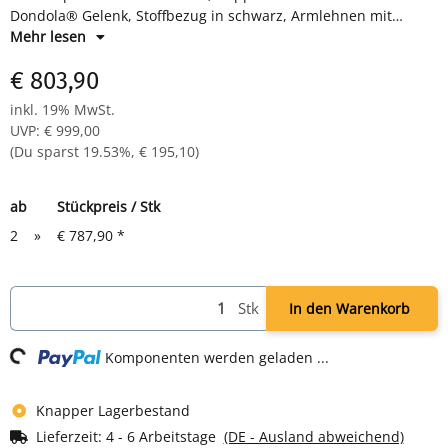
Dondola® Gelenk, Stoffbezug in schwarz, Armlehnen mit
SoftPad Auflagen, Synchronmechanik mit Sitztiefe- und
Mehr lesen
Sitzneigeverstellung, Kunststofffußkreuz mit harten
€ 803,90
Designlochrollen, TÜV/GS zertifiziert, H 430-510/1130-1210 x B
470 x T 420-480 mm
inkl. 19% MwSt.
UVP
:
€ 999,00
(Du sparst
19.53%
,
€ 195,10
)
ab
Stückpreis / Stk
2
»
€ 787,90
*
Loading...
Stk
In den Warenkorb
Komponenten werden geladen ...
Knapper Lagerbestand
Lieferzeit:
4 - 6 Arbeitstage
(DE - Ausland abweichend)