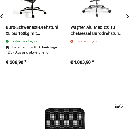
Büro-Schwerlast-Drehstuhl
Wagner Alu Medic® 10
XL bis 160kg mit
Chefsessel Bürodrehstuhl
Lordosenstütze 1160-1315
Bürostuhl Dondola Technik
Sofort verfügbar
bald verfügbar
x 520 x 460 mm Schwarz
216750
Lieferzeit:
8 - 10 Arbeitstage
210440
(DE - Ausland abweichend)
€ 606,90
*
€ 1.003,90
*