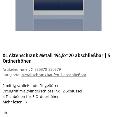
XL Aktenschrank Metall 194,5x120 abschließbar | 5
Ordnerhöhen
Artikelnummer:
X-530370-530379
Kategorie:
Metallschrank kaufen | abschließbar
2 mittig schließende Flügeltüren
Drehgriff mit Zylinderschloss inkl. 2 Schlüssel
4 Fachböden für 5 Ordnerhöhen
Maße: H 1945 x B 1200 x T 420 mm
Mehr lesen
Komplett verschweißter Korpus - sofort einsatzbereit -
ab
Fachböden müssen eingelegt werden