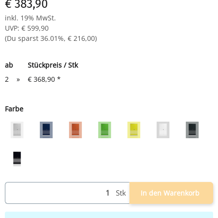
€ 383,90
inkl. 19% MwSt.
UVP
:
€ 599,90
(Du sparst
36.01%
,
€ 216,00
)
ab
Stückpreis / Stk
2
»
€ 368,90
*
Farbe
grau
grau/blau
grau/rot
grau/grün
grau/gelb
weiß
grau/an
schwarz
Stk
In den Warenkorb