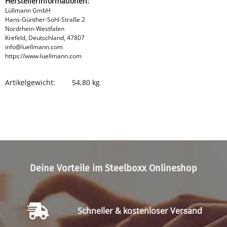
Herstellerinformationen:
Lüllmann GmbH
Hans-Günther-Sohl-Straße 2
Nordrhein-Westfalen
Krefeld, Deutschland, 47807
info@luellmann.com
https://www.luellmann.com
Artikelgewicht:
54,80
kg
Produkteigenschaft
Wert
Deine Vorteile im Steelboxx Onlineshop
Schneller & kostenloser Versand