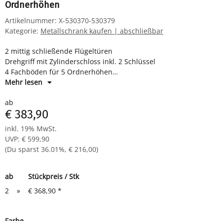
Ordnerhöhen
Artikelnummer:
X-530370-530379
Kategorie:
Metallschrank kaufen | abschließbar
2 mittig schließende Flügeltüren
Drehgriff mit Zylinderschloss inkl. 2 Schlüssel
4 Fachböden für 5 Ordnerhöhen
Maße: H 1945 x B 1200 x T 420 mm
Mehr lesen
Komplett verschweißter Korpus - sofort einsatzbereit -
ab
Fachböden müssen eingelegt werden
€ 383,90
inkl. 19% MwSt.
UVP
:
€ 599,90
(Du sparst
36.01%
,
€ 216,00
)
ab
Stückpreis / Stk
2
»
€ 368,90
*
Farbe