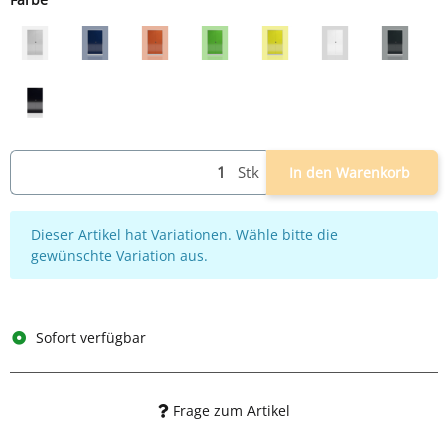
grau
grau/blau
grau/rot
grau/grün
grau/gelb
weiß
grau/an
schwarz
Stk
In den Warenkorb
x
Dieser Artikel hat Variationen. Wähle bitte die
gewünschte Variation aus.
Sofort verfügbar
Frage zum Artikel