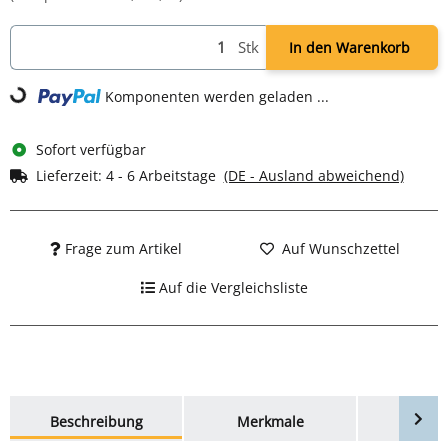
Stk
In den Warenkorb
Komponenten werden geladen ...
Loading...
Sofort verfügbar
Lieferzeit:
4 - 6 Arbeitstage
(DE - Ausland abweichend)
Frage zum Artikel
Auf Wunschzettel
Auf die Vergleichsliste
weitere Registerkarten anzeigen
Beschreibung
Merkmale
Bewer