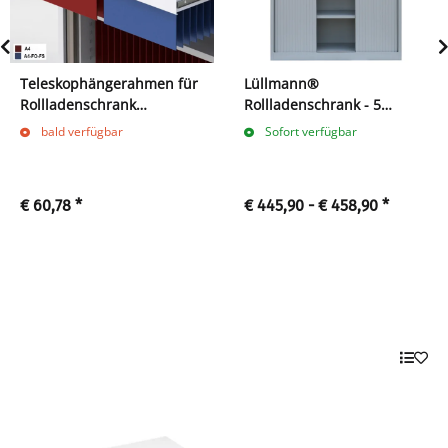
Teleskophängerahmen für
Lüllmann®
Rollladenschrank
Rollladenschrank - 5
555100/555150 grau
Ordnerhöhen - B 120 cm
bald verfügbar
Sofort verfügbar
€ 60,78
*
€ 445,90 -
€ 458,90
*