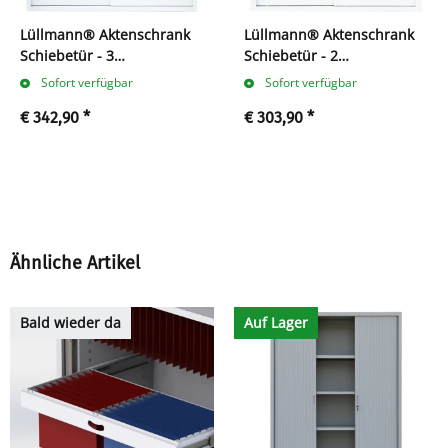
Lüllmann® Aktenschrank
Lüllmann® Aktenschrank
Schiebetür - 3
Schiebetür - 2
Ordnerhöhen - B 160 cm -
Ordnerhöhen - B 160 cm -
Sofort verfügbar
Sofort verfügbar
weiß
weiß
€ 342,90
*
€ 303,90
*
Ähnliche Artikel
Bald wieder da
Auf Lager