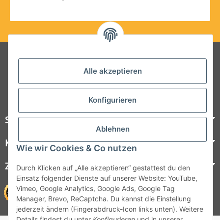
Folgt uns auf Social Media
Alle akzeptieren
Konfigurieren
Steelboxx
Ablehnen
Kundenservice
Wie wir Cookies & Co nutzen
Zahlungsmöglichkeiten
Durch Klicken auf „Alle akzeptieren“ gestattest du den
Einsatz folgender Dienste auf unserer Website: YouTube,
Vimeo, Google Analytics, Google Ads, Google Tag
Manager, Brevo, ReCaptcha. Du kannst die Einstellung
jederzeit ändern (Fingerabdruck-Icon links unten). Weitere
Details findest du unter
Konfigurieren
und in unserer