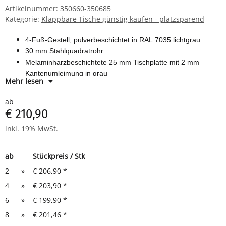
Artikelnummer:
350660-350685
Kategorie:
Klappbare Tische günstig kaufen - platzsparend
4-Fuß-Gestell, pulverbeschichtet in RAL 7035 lichtgrau
30 mm Stahlquadratrohr
Melaminharzbeschichtete 25 mm Tischplatte mit 2 mm
Kantenumleimung in grau
Mehr lesen
Tischhöhe 750 mm nach EN-Norm 527-1
Vollständig vormontiert, Lieferung erfolgt zusammengeklappt
ab
€ 210,90
inkl. 19% MwSt.
ab
Stückpreis / Stk
2
»
€ 206,90
*
4
»
€ 203,90
*
6
»
€ 199,90
*
8
»
€ 201,46
*