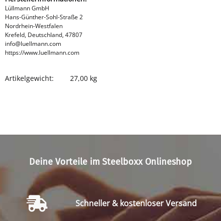
Lüllmann GmbH
Hans-Günther-Sohl-Straße 2
Nordrhein-Westfalen
Krefeld, Deutschland, 47807
info@luellmann.com
https://www.luellmann.com
Artikelgewicht:
27,00
kg
Produkteigenschaft
Wert
Deine Vorteile im Steelboxx Onlineshop
Schneller & kostenloser Versand