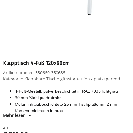
Klapptisch 4-Fuß 120x60cm
Artikelnummer:
350660-350685
Kategorie:
Klappbare Tische günstig kaufen - platzsparend
4-Fuß-Gestell, pulverbeschichtet in RAL 7035 lichtgrau
30 mm Stahlquadratrohr
Melaminharzbeschichtete 25 mm Tischplatte mit 2 mm
Kantenumleimung in grau
Mehr lesen
Tischhöhe 750 mm nach EN-Norm 527-1
Vollständig vormontiert, Lieferung erfolgt zusammengeklappt
ab