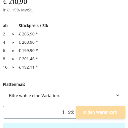
€ 210,90
inkl. 19% MwSt.
ab
Stückpreis / Stk
2
»
€ 206,90
*
4
»
€ 203,90
*
6
»
€ 199,90
*
8
»
€ 201,46
*
16
»
€ 192,11
*
Plattenmaß
Bitte wähle eine Variation.
Stk
In den Warenkorb