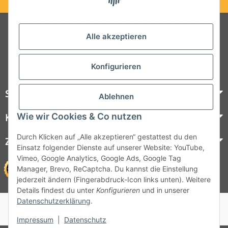
Folgt uns auf Social Media
Alle akzeptieren
Konfigurieren
Steelboxx
Ablehnen
Wie wir Cookies & Co nutzen
Kundenservice
Durch Klicken auf „Alle akzeptieren“ gestattest du den
Zahlungsmöglichkeiten
Einsatz folgender Dienste auf unserer Website: YouTube,
Vimeo, Google Analytics, Google Ads, Google Tag
Manager, Brevo, ReCaptcha. Du kannst die Einstellung
jederzeit ändern (Fingerabdruck-Icon links unten). Weitere
Details findest du unter
Konfigurieren
und in unserer
Datenschutzerklärung
.
© 1964 - 2026 Lüllmann GmbH
© 1964 - 2024 Lüllmann GmbH
Impressum
|
Datenschutz