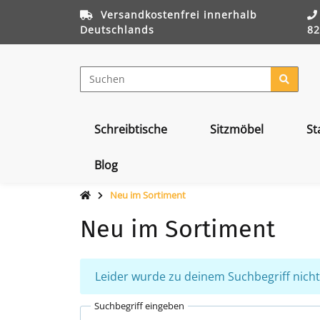
Versandkostenfrei innerhalb
Deutschlands
82
Schreibtische
Sitzmöbel
St
Blog
Neu im Sortiment
Neu im Sortiment
x
Leider wurde zu deinem Suchbegriff nichts
Suchbegriff eingeben