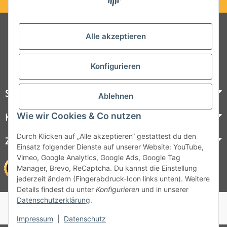
Folgt uns auf Social Media
Alle akzeptieren
Konfigurieren
Steelboxx
Ablehnen
Wie wir Cookies & Co nutzen
Kundenservice
Durch Klicken auf „Alle akzeptieren“ gestattest du den
Zahlungsmöglichkeiten
Einsatz folgender Dienste auf unserer Website: YouTube,
Vimeo, Google Analytics, Google Ads, Google Tag
Manager, Brevo, ReCaptcha. Du kannst die Einstellung
jederzeit ändern (Fingerabdruck-Icon links unten). Weitere
Details findest du unter
Konfigurieren
und in unserer
Datenschutzerklärung
.
© 1964 - 2026 Lüllmann GmbH
© 1964 - 2024 Lüllmann GmbH
Impressum
|
Datenschutz