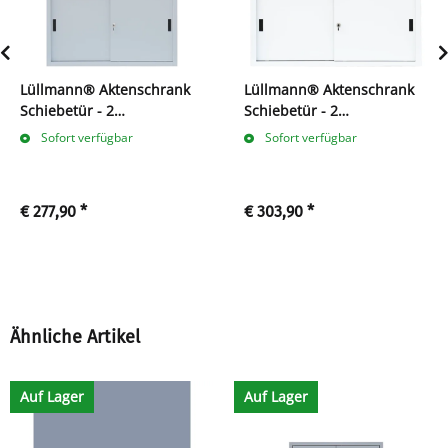
Lüllmann® Aktenschrank
Lüllmann® Aktenschrank
Schiebetür - 2
Schiebetür - 2
Ordnerhöhen - B 120 cm -
Ordnerhöhen - B 160 cm -
Sofort verfügbar
Sofort verfügbar
grau
weiß
€ 277,90
*
€ 303,90
*
Ähnliche Artikel
Auf Lager
Auf Lager