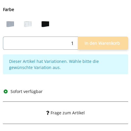
Farbe
lichtgrau
weiß
schwarz
In den Warenkorb
x
Dieser Artikel hat Variationen. Wähle bitte die
gewünschte Variation aus.
Sofort verfügbar
Frage zum Artikel