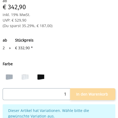
ab
€ 342,90
inkl. 19% MwSt.
UVP
:
€ 529,90
(Du sparst
35.29%
,
€ 187,00
)
ab
Stückpreis
2
»
€ 332,90
*
Farbe
lichtgrau
weiß
schwarz
In den Warenkorb
x
Dieser Artikel hat Variationen. Wähle bitte die
gewünschte Variation aus.