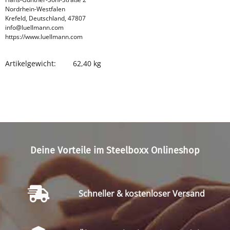
Nordrhein-Westfalen
Krefeld, Deutschland, 47807
info@luellmann.com
https://www.luellmann.com
Artikelgewicht:
62,40
kg
Produkteigenschaft
Wert
Deine Vorteile im Steelboxx Onlineshop
Schneller & kostenloser Versand