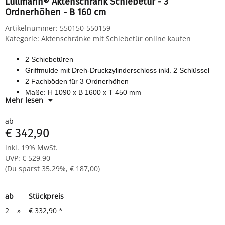
Lüllmann® Aktenschrank Schiebetür - 3
Ordnerhöhen - B 160 cm
Artikelnummer:
550150-550159
Kategorie:
Aktenschränke mit Schiebetür online kaufen
2 Schiebetüren
Griffmulde mit Dreh-Druckzylinderschloss inkl. 2 Schlüssel
2 Fachböden für 3 Ordnerhöhen
Maße: H 1090 x B 1600 x T 450 mm
Mehr lesen
Komplett verschweißter Korpus - sofort einsatzbereit
ab
€ 342,90
inkl. 19% MwSt.
UVP
:
€ 529,90
(Du sparst
35.29%
,
€ 187,00
)
ab
Stückpreis
2
»
€ 332,90
*