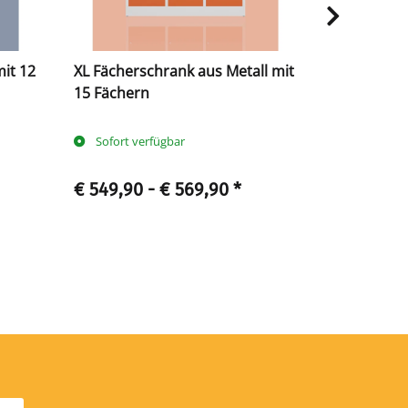
it 12
XL Fächerschrank aus Metall mit
XL Fächers
15 Fächern
9 Fächern
Sofort verfügbar
Sofort ve
€ 549,90 -
€ 569,90
*
€ 512,90 