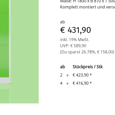
Maße: H 1800 x B 870 x T 5
Komplett montiert und versc
ab
€ 431,90
inkl. 19% MwSt.
UVP
:
€ 589,90
(Du sparst
26.78%
,
€ 158,00
)
ab
Stückpreis / Stk
2
»
€ 423,90
*
4
»
€ 416,90
*