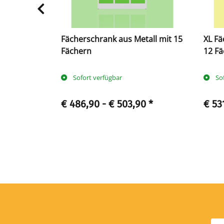
 Metall mit
Fächerschrank aus Metall mit 15
XL Fä
Fächern
12 F
Sofort verfügbar
So
0
*
€ 486,90 -
€ 503,90
*
€ 53