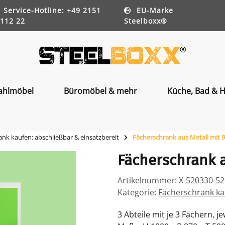
Service-Hotline: +49 2151
EU-Marke
112 22
Steelboxx®
ahlmöbel
Büromöbel & mehr
Küche, Bad & H
nk kaufen: abschließbar & einsatzbereit
Fächerschrank aus Metall mit 
Fächerschrank a
Artikelnummer:
X-520330-5
Kategorie:
Fächerschrank kau
3 Abteile mit je 3 Fächern, je