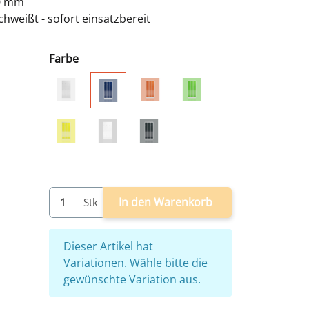
00 mm
hweißt - sofort einsatzbereit
Farbe
grau
grau/rot
grau/grün
grau/blau
grau/gelb
weiß
grau/anthrazit
In den Warenkorb
Stk
x
Dieser Artikel hat
Variationen. Wähle bitte die
gewünschte Variation aus.