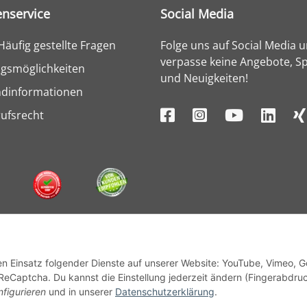
nservice
Social Media
Häufig gestellte Fragen
Folge uns auf Social Media 
verpasse keine Angebote, Sp
gsmöglichkeiten
und Neuigkeiten!
ndinformationen
ufsrecht
den Einsatz folgender Dienste auf unserer Website: YouTube, Vimeo, 
ReCaptcha. Du kannst die Einstellung jederzeit ändern (Fingerabdru
nfigurieren
und in unserer
Datenschutzerklärung
.
© 1964 - 2026 Lüllmann GmbH