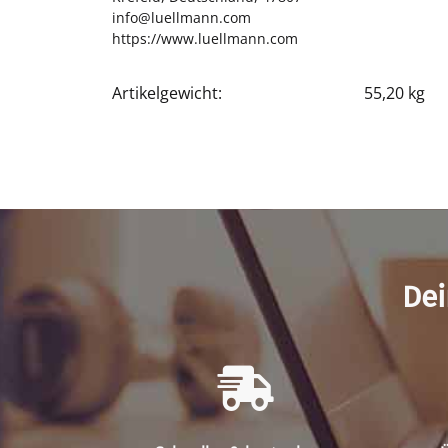
info@luellmann.com
https://www.luellmann.com
Artikelgewicht:
55,20
kg
Produkteigenschaft
Wert
Dei