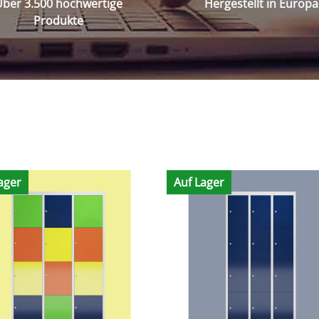
ber 3.500 hochwertige
Hergestellt in Europa
Produkte
ager
Auf Lager