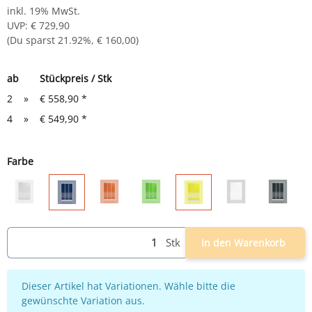
inkl. 19% MwSt.
UVP
:
€ 729,90
(Du sparst
21.92%
,
€ 160,00
)
ab
Stückpreis / Stk
2
»
€ 558,90
*
4
»
€ 549,90
*
Farbe
grau
grau/feuerrot
grau/grün
weiß
grau/an
grau/blau
grau/gelb
Stk
In den Warenkorb
x
Dieser Artikel hat Variationen. Wähle bitte die
gewünschte Variation aus.