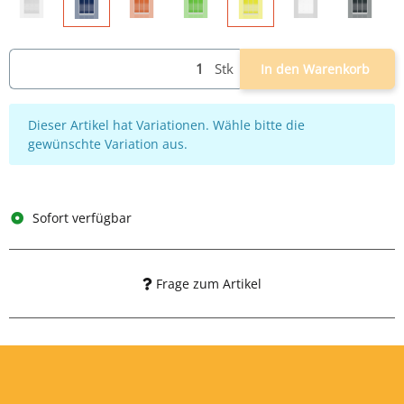
grau
grau/feuerrot
grau/grün
weiß
grau/an
grau/blau
grau/gelb
Stk
In den Warenkorb
x
Dieser Artikel hat Variationen. Wähle bitte die
gewünschte Variation aus.
Sofort verfügbar
Frage zum Artikel