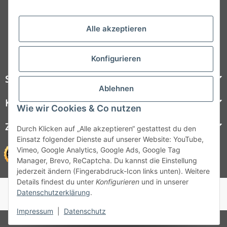
Folgt uns auf Social Media
Alle akzeptieren
Konfigurieren
Steelboxx
Ablehnen
Kundenservice
Wie wir Cookies & Co nutzen
Zahlungsmöglichkeiten
Durch Klicken auf „Alle akzeptieren“ gestattest du den
Einsatz folgender Dienste auf unserer Website: YouTube,
Vimeo, Google Analytics, Google Ads, Google Tag
Manager, Brevo, ReCaptcha. Du kannst die Einstellung
jederzeit ändern (Fingerabdruck-Icon links unten). Weitere
Details findest du unter
Konfigurieren
und in unserer
© 1964 - 2026 Lüllmann GmbH
Datenschutzerklärung
.
© 1964 - 2024 Lüllmann GmbH
Impressum
|
Datenschutz
* Alle Preise inkl. gesetzlicher MwSt.