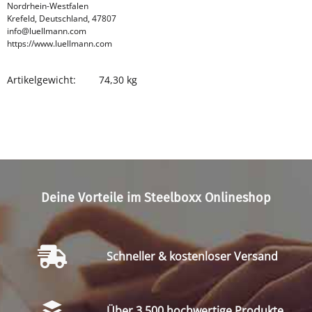
Nordrhein-Westfalen
Krefeld, Deutschland, 47807
info@luellmann.com
https://www.luellmann.com
Artikelgewicht:
74,30
kg
Produkteigenschaft
Wert
Deine Vorteile im Steelboxx Onlineshop
Schneller & kostenloser Versand
Über 3.500 hochwertige Produkte