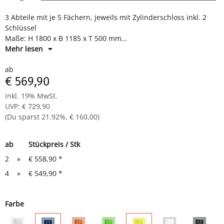
3 Abteile mit je 5 Fächern, jeweils mit Zylinderschloss inkl. 2
Schlüssel
Maße: H 1800 x B 1185 x T 500 mm
Komplett montiert und verschweißt - sofort einsatzbereit
Mehr lesen
ab
€ 569,90
inkl. 19% MwSt.
UVP
:
€ 729,90
(Du sparst
21.92%
,
€ 160,00
)
ab
Stückpreis / Stk
2
»
€ 558,90
*
4
»
€ 549,90
*
Farbe