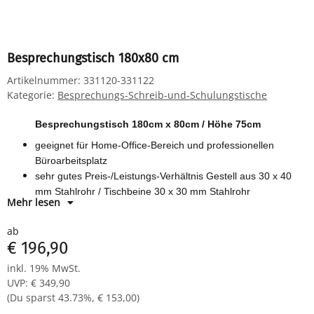
Besprechungstisch 180x80 cm
Artikelnummer:
331120-331122
Kategorie:
Besprechungs-Schreib-und-Schulungstische
Besprechungstisch 180cm x 80cm / Höhe 75cm
geeignet für Home-Office-Bereich und professionellen
Büroarbeitsplatz
sehr gutes Preis-/Leistungs-Verhältnis Gestell aus 30 x 40
mm Stahlrohr / Tischbeine 30 x 30 mm Stahlrohr
Mehr lesen
Pulverbeschichtet mit Bodenausgleichsfüßen
Tischplatte 25 mm stark
ab
verschiedene Optiken melaminharzbeschichtet
€ 196,90
24 Monate Herstellergarantie
inkl. 19% MwSt.
leichte Montage (Zeitaufwand ca. 10 Minuten)
UVP
:
€ 349,90
Maße: 750 x 1600 x 800 mm (HxBxT)
(Du sparst
43.73%
,
€ 153,00
)