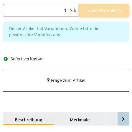
Stk
In den Warenkorb
x
Dieser Artikel hat Variationen. Wähle bitte die
gewünschte Variation aus.
Sofort verfügbar
Frage zum Artikel
weitere Registerkarten anzeigen
Beschreibung
Merkmale
Bewer