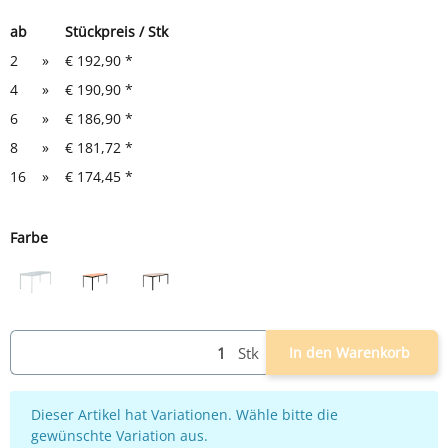
ab
Stückpreis / Stk
2
»
€ 192,90
*
4
»
€ 190,90
*
6
»
€ 186,90
*
8
»
€ 181,72
*
16
»
€ 174,45
*
Farbe
grau
schwarz/buche
schwarz/ahorn
Stk
In den Warenkorb
x
Dieser Artikel hat Variationen. Wähle bitte die
gewünschte Variation aus.