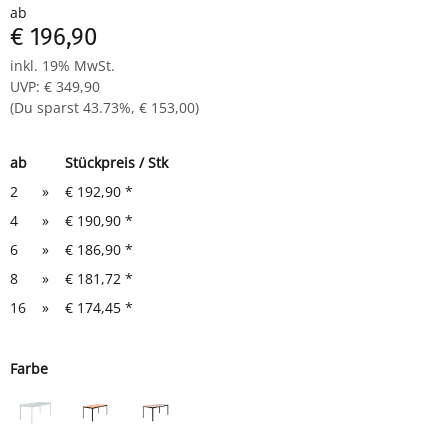
ab
verschiedene Optiken melaminharzbeschichtet
€ 196,90
24 Monate Herstellergarantie
inkl. 19% MwSt.
leichte Montage (Zeitaufwand ca. 10 Minuten)
UVP
:
€ 349,90
Maße: 750 x 1600 x 800 mm (HxBxT)
(Du sparst
43.73%
,
€ 153,00
)
ab
Stückpreis / Stk
2
»
€ 192,90
*
4
»
€ 190,90
*
6
»
€ 186,90
*
8
»
€ 181,72
*
16
»
€ 174,45
*
Farbe
grau
schwarz/buche
schwarz/ahorn