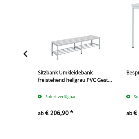
ige
Sitzbank Umkleidebank
Besp
it
freistehend hellgrau PVC Gestell
buche 3
Stahl Lichtgrau Schuhrost 3
Größen wählbar
Sofort verfügbar
So
€ 206,90
*
€
ab
ab