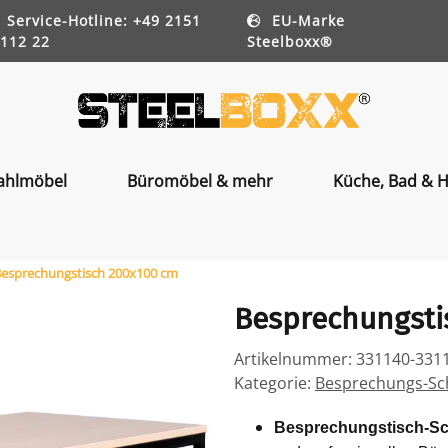
Service-Hotline: +49 2151
EU-Marke
112 22
Steelboxx®
ahlmöbel
Büromöbel & mehr
Küche, Bad & H
esprechungstisch 200x100 cm
Besprechungsti
Artikelnummer:
331140-331
Kategorie:
Besprechungs-Sc
Besprechungstisch-Sc