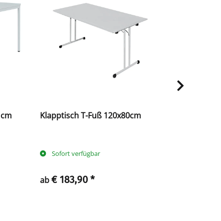
 cm
Klapptisch T-Fuß 120x80cm
Umkleideba
Sitzbankg
Schuhrost 
Größen wä
Sofort verfügbar
bald verf
€ 183,90
*
€ 266
ab
ab