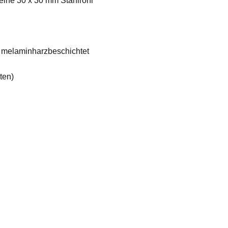
beine 30 x 30 mm Stahlrohr
n melaminharzbeschichtet
uten)