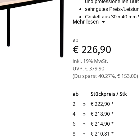
und professionellen Bür
sehr gutes Preis-/Leistu
Gestell aus 30 x 40 mm 
Mehr lesen
Stahl Gestell: verschie
Farbe Tischplatte: vers
ab
mit Bodenausgleichsfü
€ 226,90
Platte 25 mm stark, ver
GS-Zeichen
inkl. 19% MwSt.
24 Monate Herstellergar
UVP
:
€ 379,90
leichte Montage (Zeitau
(Du sparst
40.27%
,
€ 153,00
)
Maße: 750 x 2000 x 10
ab
Stückpreis / Stk
2
»
€ 222,90
*
4
»
€ 218,90
*
6
»
€ 214,90
*
8
»
€ 210,81
*