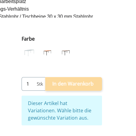
oarbeitsplatz
ngs-Verhältnis
Stahlrohr / Tischbeine 30 x 30 mm Stahlrohr
dene Farben
chiedene farben
Farbe
ßen
schiedene Optiken melaminharzbeschichtet
antie
grau
schwarz/buche
schwarz/ahorn
fwand ca. 10 Minuten)
00 mm (HxBxT)
In den Warenkorb
Stk
x
Dieser Artikel hat
Variationen. Wähle bitte die
gewünschte Variation aus.