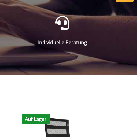
Individuelle Beratung
Auf Lager
Bald wiede