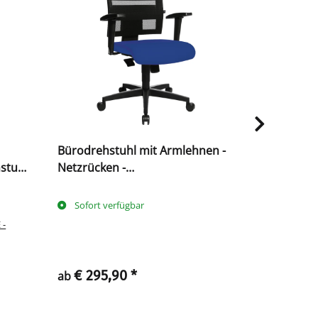
Bürodrehstuhl mit Armlehnen -
Ergonomis
stuhl
Netzrücken -
mit Netzr
90
Kunststofffußkreuz - GS
Bandscheib
zertifiziert
Sofort verfügbar
bald verf
 -
€ 295,90
*
€ 453,13
ab