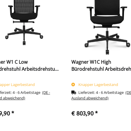
er W1 C Low
Wagner W1C High
rehstuhl Arbeitsdrehstuhl
Bürodrehstuhl Arbeitsdreh
arz 216780
mit Dondola schwarz 2167
apper Lagerbestand
Knapper Lagerbestand
ferzeit:
4 - 6 Arbeitstage
(DE -
Lieferzeit:
4 - 6 Arbeitstage
(DE
d abweichend)
Ausland abweichend)
9,90
*
€ 803,90
*