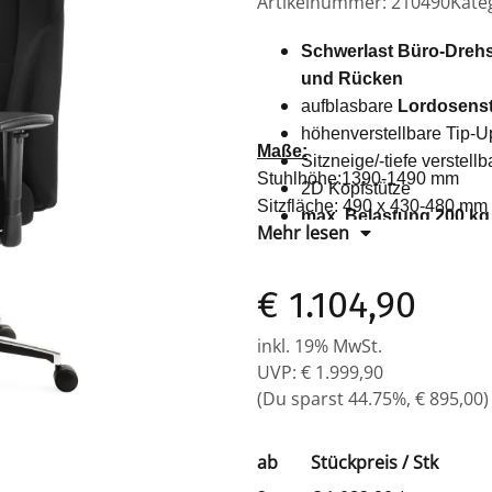
Artikelnummer:
210490
Kate
Schwerlast Büro-Drehs
und Rücken
aufblasbare
Lordosenst
höhenverstellbare Tip-
Maße:
Sitzneige/-tiefe verstellb
Stuhlhöhe:1390-1490 mm
2D Kopfstütze
Sitzfläche: 490 x 430-480 mm
max. Belastung 200 kg
Mehr lesen
Sitzhöhe: 460-560 mm
Aluminium Fußkreuz
Breite Rückenlehne: 490 mm
€ 1.104,90
inkl. 19% MwSt.
UVP
:
€ 1.999,90
(Du sparst
44.75%
,
€ 895,00
)
ab
Stückpreis / Stk