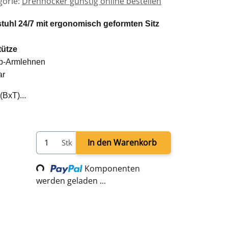
gorie:
Drehhocker günstig online bestellen
tuhl 24/7 mit ergonomisch geformten Sitz
ütze
Up-Armlehnen
ar
 (BxT)
In den Warenkorb
Stk
Loading...
Komponenten
werden geladen ...