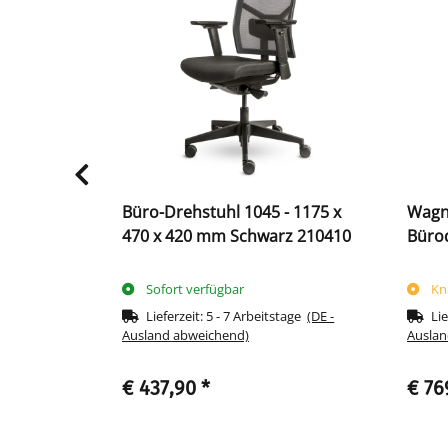
rehstuhl
Büro-Drehstuhl 1045 - 1175 x
Wagn
470 x 420 mm Schwarz 210410
Bürod
hwarz
schw
Sofort verfügbar
Kn
Lieferzeit:
5 - 7 Arbeitstage
(DE -
Lie
Ausland abweichend)
Auslan
€ 437,90
*
€ 76