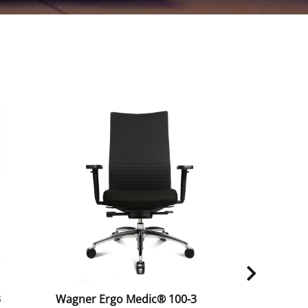
Auf Lager
3
Wagner Ergo Medic® 100-3
Wagner W1