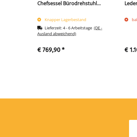
sdrehstuhl
Chefsessel Bürodrehstuhl
Leder
Bürostuhl Dondola Technik
Dond
216720
Knapper Lagerbestand
ba
tage
(DE -
Lieferzeit:
4 - 6 Arbeitstage
(DE -
Ausland abweichend)
€ 769,90
*
€ 1.