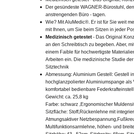
Der gesündeste WAGNER-Bürostuhl, den 
anstrengenden Büro - tagen.
Wie? Mit AluMedic®. Er ist für Sie weit m
mit Ihnen, um Sie beim Sitzen in jeder Pos
Medizinisch getestet
- Das Original Konz
an den Schreibtisch zu begeben. Aber, mi
einem Faible für hochwertigste Materiali
Arbeiten ein. Die medizinische Studie der
Sitztechnik
Abmessung: Aluminium Gestell: Gestell 
hochglanzpolierter Aluminiumspange als 
komfortabel bedienbare Federkrafteinstel
Gewicht: ca. 25,8 kg
Farbe: schwarz ,Ergonomischer Muldensitz
Sitzfläche: Stoff,Rückenlehne mit integr
Atmungsaktiver Netzbespannung,Fußkreu
Multifunktionsarmlehne, höhen- und breite