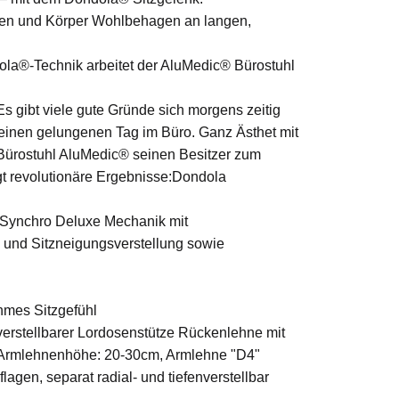
ken und Körper Wohlbehagen an langen,
ndola®-Technik arbeitet der AluMedic® Bürostuhl
Es gibt viele gute Gründe sich morgens zeitig
 einen gelungenen Tag im Büro. Ganz Ästhet mit
 Bürostuhl AluMedic® seinen Besitzer zum
ngt revolutionäre Ergebnisse:Dondola
 Synchro Deluxe Mechanik mit
 und Sitzneigungsverstellung sowie
hmes Sitzgefühl
verstellbarer Lordosenstütze Rückenlehne mit
 Armlehnenhöhe: 20-30cm, Armlehne "D4"
agen, separat radial- und tiefenverstellbar