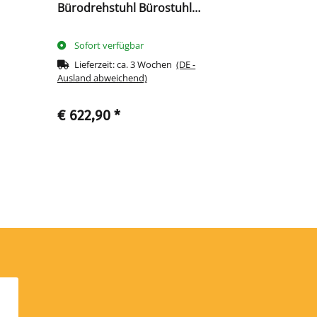
Bürodrehstuhl Bürostuhl
Bürodrehst
NDOLA
Bandscheibensitz 216700
schwarz 2
schwarz
Sofort verfügbar
Knapper 
Lieferzeit:
ca. 3 Wochen
(DE -
Lieferzeit
Ausland abweichend)
Ausland abwe
€ 622,90
*
€ 769,90