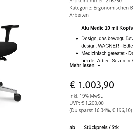
Artikelnummer:
216750
Kategorie:
Ergonomischen B
Arbeiten
Alu Medic 10 mit Kopf
Design, das bewegt. Bewe
design. WAGNER –Edles D
Medizinisch getestet - D
bei der Arbeit. Sitzen 
Mehr lesen
Der gesündeste WAGNER
im Sitzen und schenken
€ 1.003,90
langen, anstrengenden B
Wie? Mit AluMedic®. Er i
inkl. 19% MwSt.
Sitzgelegenheit. Denn mi
UVP
:
€ 1.200,00
der AluMedic® Bürostuhl
(Du sparst
16.34%
,
€ 196,10
)
Position optimal zu unte
Medizinisch getestet
- 
ab
Stückpreis / Stk
bei der Arbeit.Nehmen Si