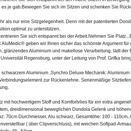
es je gab.Bewegen Sie sich im Sitzen und schenken Sie Rüc
ehr als nur eine Sitzgelegenheit. Denn mit der patentierten Do
ition optimal zu unterstützen.
entrieren Sie sich entspannt bei der Arbeit.Nehmen Sie Platz...
t AluMedic® geben wir Ihnen sicher das schönste Argument für
en, glänzendes Aluminium und makellose Verarbeitung, lädt der
 Universität Regensburg, unter der Leitung von Prof. Grifka bri
in schwarzem Aluminium ,Synchro Deluxe Mechanik: Aluminium
Verbindungselement zur Rückenlehne. Serienmäßige Sitztiefen
lung.
 mit hochwertigem Stoff und Komfortvlies für ein extra angene
iertem, dreidimensional beweglichen Dondola Gelenk und höhen
z: 70cm Durchmesser, Alu schwarz, Gesamtöhe: 100 - 110cm,
nverstellbar ( über Clipverschluss), mit weichen Softpad-Armaufl