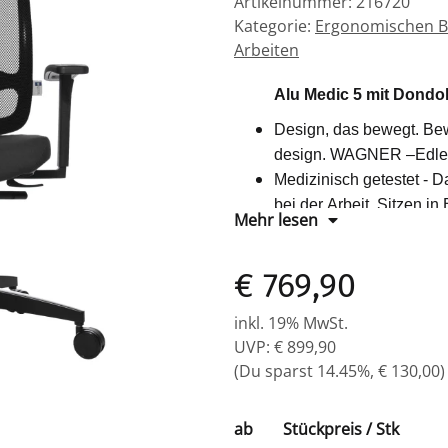
Artikelnummer:
216720
Kategorie:
Ergonomischen B
Arbeiten
Alu Medic 5 mit Dondo
Design, das bewegt. Bewe
design. WAGNER –Edles D
Medizinisch getestet - D
bei der Arbeit. Sitzen 
Mehr lesen
Der gesündeste WAGNER
im Sitzen und schenken
€ 769,90
langen, anstrengenden B
Wie? Mit AluMedic®. Er i
inkl. 19% MwSt.
Sitzgelegenheit. Denn mi
UVP
:
€ 899,90
der AluMedic® Bürostuhl
(Du sparst
14.45%
,
€ 130,00
)
Position optimal zu unte
Medizinisch getestet
- 
ab
Stückpreis / Stk
bei der Arbeit.Nehmen Si