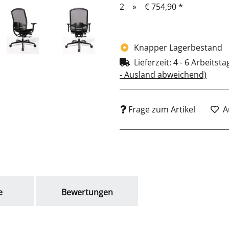
morgens zeitig an den S
2
»
€ 754,90
*
geben wir Ihnen sicher 
Tag im Büro. Ganz Ästhet
Materialien, glänzendes
Knapper Lagerbestand
der Bürostuhl AluMedic®
Lieferzeit:
4 - 6 Arbeitst
medizinische Studie der
- Ausland abweichend)
Prof. Grifka bringt revo
Frage zum Artikel
A
e
Bewertungen