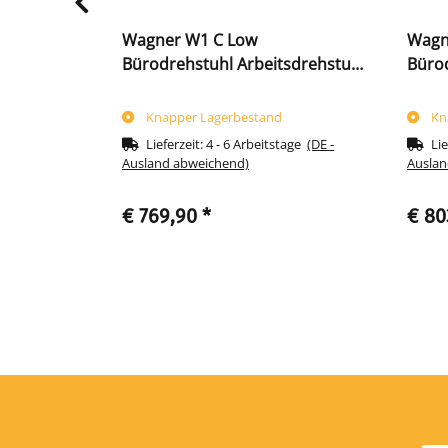
 Ltd.
Wagner W1 C Low
Wagn
 Bürostuhl
Bürodrehstuhl Arbeitsdrehstuhl
Bürod
770
schwarz 216780
mit 
Knapper Lagerbestand
Kn
Lieferzeit:
4 - 6 Arbeitstage
(DE -
Lie
Ausland abweichend)
Auslan
€ 769,90
*
€ 80