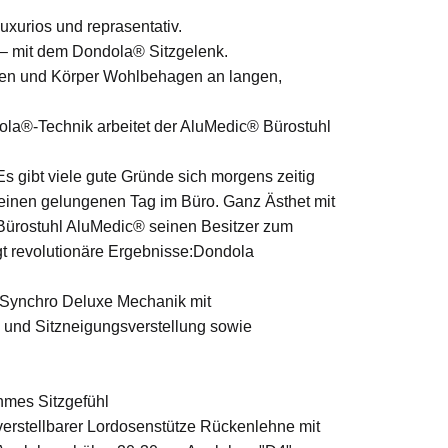
xurios und reprasentativ.
g – mit dem Dondola® Sitzgelenk.
ken und Körper Wohlbehagen an langen,
ndola®-Technik arbeitet der AluMedic® Bürostuhl
Es gibt viele gute Gründe sich morgens zeitig
 einen gelungenen Tag im Büro. Ganz Ästhet mit
 Bürostuhl AluMedic® seinen Besitzer zum
ngt revolutionäre Ergebnisse:Dondola
 Synchro Deluxe Mechanik mit
 und Sitzneigungsverstellung sowie
hmes Sitzgefühl
verstellbarer Lordosenstütze Rückenlehne mit