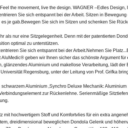
 Feel the movement, live the design. WAGNER –Edles Design, lu
entrieren Sie sich entspannt bei der Arbeit. Sitzen in Bewegun
es je gab.Bewegen Sie sich im Sitzen und schenken Sie Rüc
ehr als nur eine Sitzgelegenheit. Denn mit der patentierten Do
ition optimal zu unterstützen.
entrieren Sie sich entspannt bei der Arbeit.Nehmen Sie Platz...
t AluMedic® geben wir Ihnen sicher das schönste Argument für
en, glänzendes Aluminium und makellose Verarbeitung, lädt der
 Universität Regensburg, unter der Leitung von Prof. Grifka bri
in schwarzem Aluminium ,Synchro Deluxe Mechanik: Aluminium
Verbindungselement zur Rückenlehne. Serienmäßige Sitztiefen
lung.
 mit hochwertigem Stoff und Komfortvlies für ein extra angene
iertem, dreidimensional beweglichen Dondola Gelenk und höhen