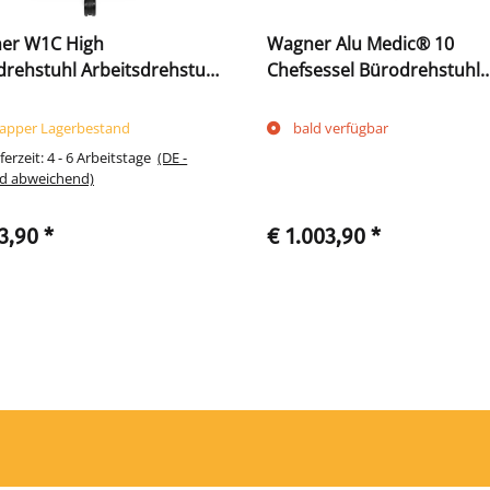
er W1C High
Wagner Alu Medic® 10
rehstuhl Arbeitsdrehstuhl
Chefsessel Bürodrehstuhl
Dondola schwarz 216790
Bürostuhl Dondola Techni
216750
apper Lagerbestand
bald verfügbar
ferzeit:
4 - 6 Arbeitstage
(DE -
d abweichend)
3,90
*
€ 1.003,90
*