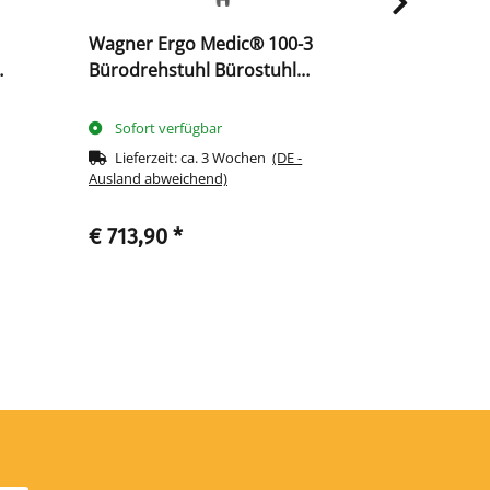
Wagner Ergo Medic® 100-3
Wagner Alu
Bürodrehstuhl Bürostuhl
Leder Büro
k
Bandscheibensitz mit DONDOLA
Dondola T
TECHNIK 216707 schwarz
Sofort verfügbar
bald verf
Lieferzeit:
ca. 3 Wochen
(DE -
Ausland abweichend)
€ 713,90
*
€ 1.109,