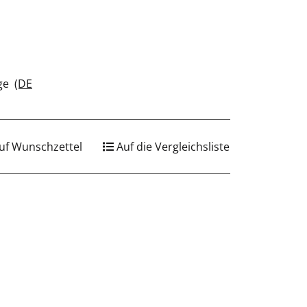
chreibtisch zu begeben. Aber, mit AluMedic®
das schönste Argument für einen gelungenen
 mit einem Faible für hochwertigste
 Aluminium und makellose Verarbeitung, lädt
 seinen Besitzer zum Arbeiten ein. Die
age
(DE
 Universität Regensburg, unter der Leitung von
lutionäre Ergebnisse:Dondola Sitztechnik
uf Wunschzettel
Auf die Vergleichsliste