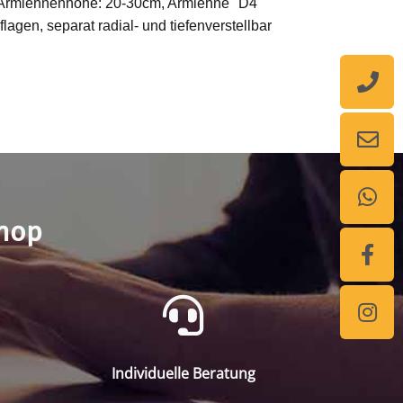
 Armlehnenhöhe: 20-30cm, Armlehne "D4"
agen, separat radial- und tiefenverstellbar
shop
Individuelle Beratung