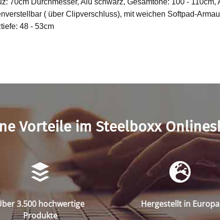
z: 70cm Durchmesser, Alu schwarz, Gesamtöhe: 100 - 110cm,
nverstellbar ( über Clipverschluss), mit weichen Softpad-Armaufl
tiefe: 48 - 53cm
ne Vorteile im Steelboxx Online
ber 3.500 hochwertige
Hergestellt in Europa
Produkte