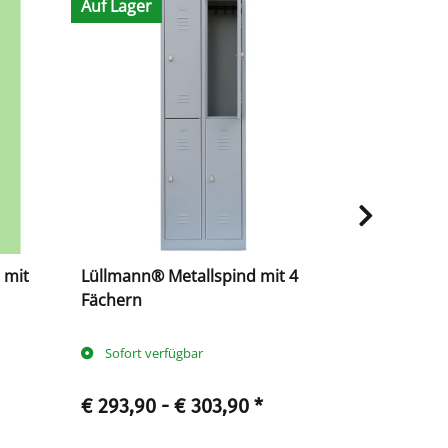
Auf Lager
Auf Lager
 mit
Lüllmann® Metallspind mit 4
Kleiderspi
Fächern
Abteilen f
Sofort verfügbar
Sofort ve
€ 293,90 -
€ 303,90
*
€ 403,90