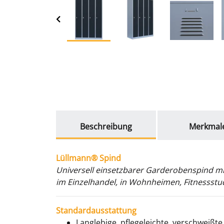
weitere Registerkarten anzeigen
Beschreibung
Merkmal
Lüllmann® Spind
Universell einsetzbarer Garderobenspind mit
im Einzelhandel, in Wohnheimen, Fitnessstud
Standardausstattung
Langlebige, pflegeleichte, verschweißte