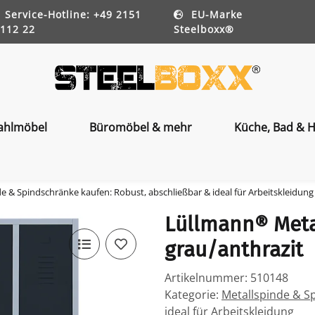
Service-Hotline: +49 2151
EU-Marke
112 22
Steelboxx®
ahlmöbel
Büromöbel & mehr
Küche, Bad & H
e & Spindschränke kaufen: Robust, abschließbar & ideal für Arbeitskleidung
Lüllmann® Metal
grau/anthrazit
Artikelnummer:
510148
Kategorie:
Metallspinde & S
ideal für Arbeitskleidung