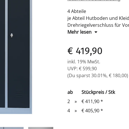
4 Abteile
je Abteil Hutboden und Klei
Drehriegelverschluss für V
Maße: H 1800 x B 1170 x T 
Mehr lesen
Farbe: Korpus RAL 7035 licht
pulverbeschichtet
€ 419,90
Komplett montiert und versc
inkl. 19% MwSt.
UVP
:
€ 599,90
(Du sparst
30.01%
,
€ 180,00
)
ab
Stückpreis / Stk
2
»
€ 411,90
*
4
»
€ 405,90
*