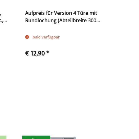
,
Aufpreis für Version 4 Türe mit
Sitzbankun
.,
Rundlochung (Abteilbreite 300
Sitzauflag
und 400 mm)
800 mm li
bald verfügbar
Sofort ve
€ 12,90
*
€ 197,90