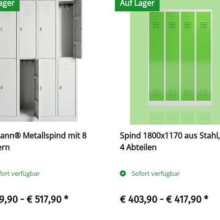
ager
Auf Lager
ann® Metallspind mit 8
Spind 1800x1170 aus Stahl,
ern
4 Abteilen
fort verfügbar
Sofort verfügbar
9,90 -
€ 517,90
*
€ 403,90 -
€ 417,90
*