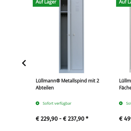
Auf Lager
Auf L
ll mit 4
Lüllmann® Metallspind mit 2
Lüllm
en
Abteilen
Fäch
Sofort verfügbar
So
0
*
€ 229,90 -
€ 237,90
*
€ 49