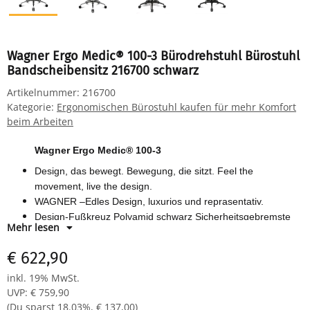
Wagner Ergo Medic® 100-3 Bürodrehstuhl Bürostuhl
Bandscheibensitz 216700 schwarz
Artikelnummer:
216700
Kategorie:
Ergonomischen Bürostuhl kaufen für mehr Komfort
beim Arbeiten
Wagner Ergo Medic® 100-3
Design, das bewegt. Bewegung, die sitzt. Feel the
movement, live the design.
WAGNER –Edles Design, luxurios und reprasentativ.
Design-Fußkreuz Polyamid schwarz Sicherheitsgebremste
Mehr lesen
Doppelrollen Hartbodenrollen groß
Bezug TB0 (schwarz) wie abgebildet
€ 622,90
Abmessung: Sitzhöhe: 43 - 52 cm Sitzbreite: 48 cm Sitztiefe
inkl. 19% MwSt.
48 - 55 cm Lehnenhöhe 66 - 72 cm Gesamthöhe 129 - 144
UVP
:
€ 759,90
cm
(Du sparst
18.03%
,
€ 137,00
)
Farbe: schwarz