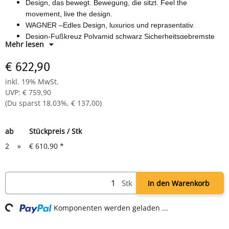
Design, das bewegt. Bewegung, die sitzt. Feel the
movement, live the design.
WAGNER –Edles Design, luxurios und reprasentativ.
Design-Fußkreuz Polyamid schwarz Sicherheitsgebremste
Mehr lesen
Doppelrollen Hartbodenrollen groß
Bezug TB0 (schwarz) wie abgebildet
€ 622,90
Abmessung: Sitzhöhe: 43 - 52 cm Sitzbreite: 48 cm Sitztiefe
inkl. 19% MwSt.
48 - 55 cm Lehnenhöhe 66 - 72 cm Gesamthöhe 129 - 144
UVP
:
€ 759,90
cm
(Du sparst
18.03%
,
€ 137,00
)
Farbe: schwarz
Gewicht: ca. 20,4 kg
ab
Stückpreis / Stk
2
»
€ 610,90
*
Stk
In den Warenkorb
ng...
Komponenten werden geladen ...