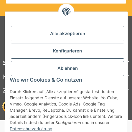
Folgt uns auf Social Media
Alle akzeptieren
Konfigurieren
Steelboxx
Ablehnen
Kundenservice
Wie wir Cookies & Co nutzen
Zahlungsmöglichkeiten
Durch Klicken auf „Alle akzeptieren“ gestattest du den
Einsatz folgender Dienste auf unserer Website: YouTube,
Vimeo, Google Analytics, Google Ads, Google Tag
Manager, Brevo, ReCaptcha. Du kannst die Einstellung
jederzeit ändern (Fingerabdruck-Icon links unten). Weitere
Details findest du unter
Konfigurieren
und in unserer
© 1964 - 2026 Lüllmann GmbH
Datenschutzerklärung
.