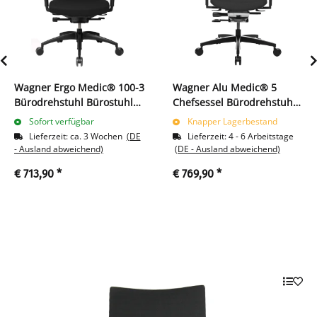
Wagner Ergo Medic® 100-3
Wagner Alu Medic® 5
Bürodrehstuhl Bürostuhl
Chefsessel Bürodrehstuhl
Bandscheibensitz mit
Bürostuhl Dondola Technik
Sofort verfügbar
Knapper Lagerbestand
DONDOLA TECHNIK 216707
216720
Lieferzeit:
ca. 3 Wochen
(DE
Lieferzeit:
4 - 6 Arbeitstage
schwarz
- Ausland abweichend)
(DE - Ausland abweichend)
€ 713,90
*
€ 769,90
*