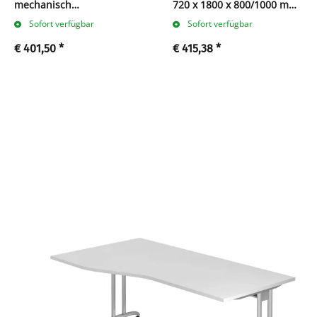
mechanisch
720 x 1800 x 800/1000 mm
höhenverstellbar - C-Fuß
- C-Fuß
Sofort verfügbar
Sofort verfügbar
€ 401,50
*
€ 415,38
*