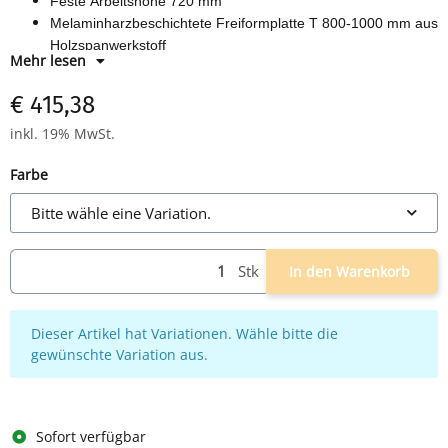
Feste Arbeitshöhe 720 mm
Melaminharzbeschichtete Freiformplatte T 800-1000 mm aus
Holzspanwerkstoff
Mehr lesen
Horizontale Kabelwanne
€ 415,38
inkl. 19% MwSt.
Farbe
Bitte wähle eine Variation.
Stk
In den Warenkorb
x
Dieser Artikel hat Variationen. Wähle bitte die
gewünschte Variation aus.
Sofort verfügbar