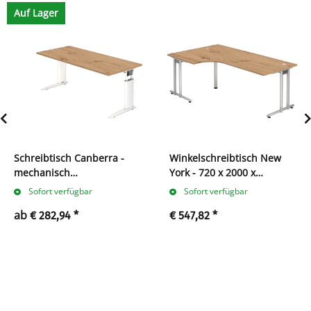
Auf Lager
Schreibtisch Canberra -
Winkelschreibtisch New
mechanisch
York - 720 x 2000 x
höhenverstellbar - C-Fuß
800/1200 mm - C-Fuß
Sofort verfügbar
Sofort verfügbar
ab
€ 282,94
*
€ 547,82
*