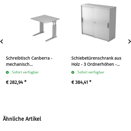
Schreibtisch Canberra -
Schiebetürenschrank aus
mechanisch
Holz - 3 Ordnerhöhen -
höhenverstellbar - B 800
zerlegt - grau - Streifengriff
Sofort verfügbar
Sofort verfügbar
mm - C-Fuß - silber/grau
Kunststoff
€ 282,94
*
€ 384,41
*
Ähnliche Artikel