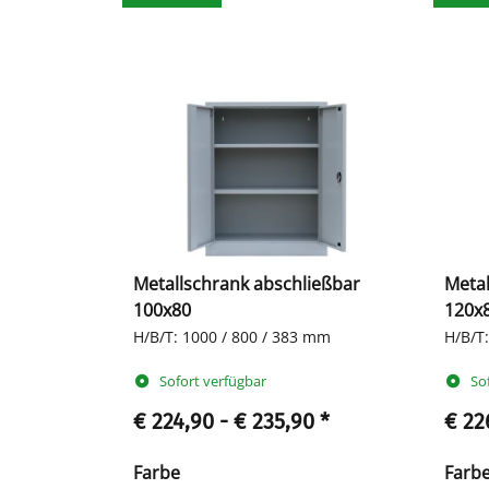
Metallschrank abschließbar
Metal
100x80
120x
H/B/T: 1000 / 800 / 383 mm
H/B/T
Sofort verfügbar
So
€ 224,90 -
€ 235,90
*
€ 22
Farbe
Farb