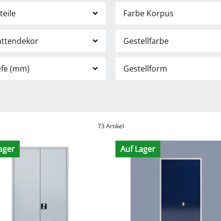
teile
Farbe Korpus
attendekor
Gestellfarbe
efe (mm)
Gestellform
73 Artikel
ager
Auf Lager