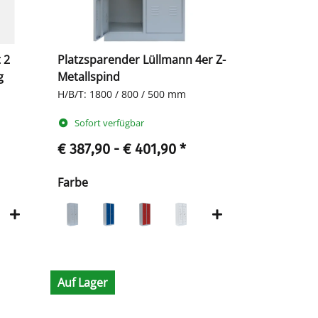
 2
Platzsparender Lüllmann 4er Z-
g
Metallspind
H/B/T: 1800 / 800 / 500 mm
Sofort verfügbar
€ 387,90 -
€ 401,90
*
Farbe
Auf Lager