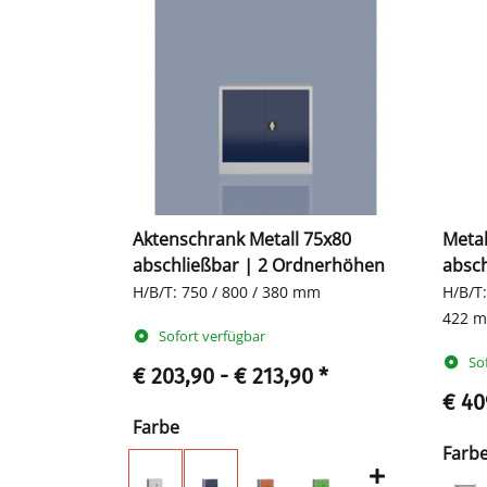
Aktenschrank Metall 75x80
Metal
abschließbar | 2 Ordnerhöhen
absch
H/B/T: 750 / 800 / 380 mm
H/B/T:
422 
Sofort verfügbar
So
€ 203,90 -
€ 213,90
*
€ 40
Farbe
Farb