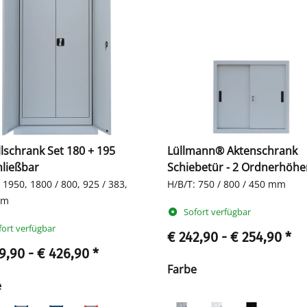
lschrank Set 180 + 195
Lüllmann® Aktenschrank
ließbar
Schiebetür - 2 Ordnerhöhen
80 cm
 1950, 1800 / 800, 925 / 383,
H/B/T: 750 / 800 / 450 mm
mm
Sofort verfügbar
fort verfügbar
€ 242,90 -
€ 254,90
*
9,90 -
€ 426,90
*
Farbe
e