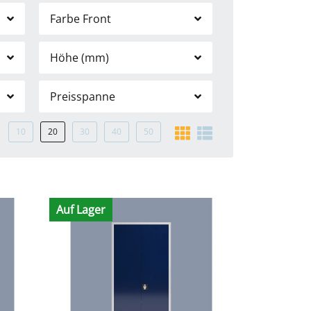
Farbe Front
Höhe (mm)
Preisspanne
10
20
30
40
50
Auf Lager