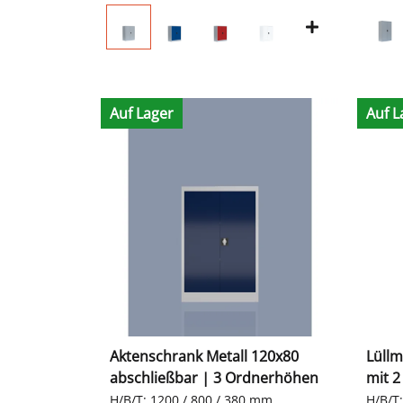
Auf Lager
Auf L
Aktenschrank Metall 120x80
Lüllm
abschließbar | 3 Ordnerhöhen
mit 2
H/B/T: 1200 / 800 / 380 mm
H/B/T