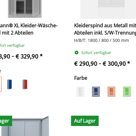
mann® XL Kleider-Wäsche-
Kleiderspind aus Metall mit
 mit 2 Abteilen
Abteilen inkl. S/W-Trennun
H/B/T: 1800 / 800 / 500 mm
fort verfügbar
Sofort verfügbar
8,90 -
€ 329,90
*
€ 290,90 -
€ 300,90
*
e
Farbe
ager
Auf Lager