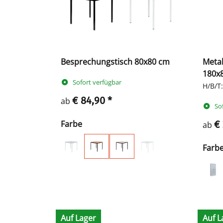
Besprechungstisch 80x80 cm
Metal
180x
Sofort verfügbar
H/B/T
€ 84,90
*
ab
So
Farbe
€
ab
Farb
Auf Lager
Auf L