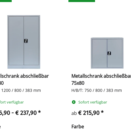
lschrank abschließbar
Metallschrank abschließba
80
75x80
: 1200 / 800 / 383 mm
H/B/T: 750 / 800 / 383 mm
fort verfügbar
Sofort verfügbar
6,90 -
€ 237,90
*
€ 215,90
*
ab
e
Farbe