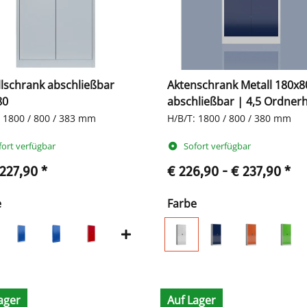
lschrank abschließbar
Aktenschrank Metall 180x8
80
abschließbar | 4,5 Ordne
: 1800 / 800 / 383 mm
H/B/T: 1800 / 800 / 380 mm
fort verfügbar
Sofort verfügbar
 227,90
*
€ 226,90 -
€ 237,90
*
e
Farbe
ager
Auf Lager