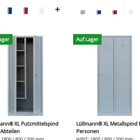
ager
Auf Lager
ann® XL Putzmittelspind
Lüllmann® XL Metallspind f
 Abteilen
Personen
: 1800 / 800 / 500 mm
H/B/T: 1800 / 800 / 500 mm