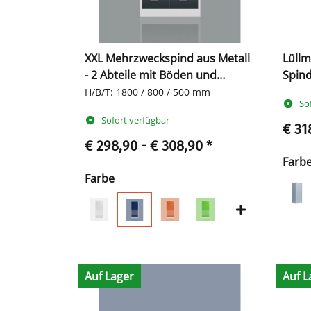
XXL Mehrzweckspind aus Metall
Lüll
- 2 Abteile mit Böden und
Spind
Kleiderstange
H/B/T: 1800 / 800 / 500 mm
So
Sofort verfügbar
€ 31
€ 298,90 -
€ 308,90
*
Farb
Farbe
Auf Lager
Auf L