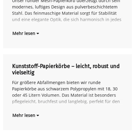
Unser runder Mesh-Papierkorb überzeugt durch sein
Büroambiente einfügt. Mit 15 Litern Volumen und
modernes, luftiges Design aus pulverbeschichtetem
einem umlaufenden Griffrand ist er besonders
Stahl. Das feinmaschige Material sorgt für Stabilität
handlich und alltagstauglich – ideal für Papierabfälle
und eine elegante Optik, die sich harmonisch in jedes
im 
Mehr lesen
Kunststoff-Papierkörbe – leicht, robust und
vielseitig
Für größere Abfallmengen bieten wir runde
täglichen Gebrauch in Büro, Flur oder
Papierkörbe aus schwarzem Polypropylen mit 18, 30
Besprechungsräumen. Der umlaufende Griffrand
oder 45 Litern Volumen. Das Material ist besonders
erleichtert das Entleeren und sorgt für eine stabile
pflegeleicht, bruchfest und langlebig, perfekt für den
Han
Mehr lesen