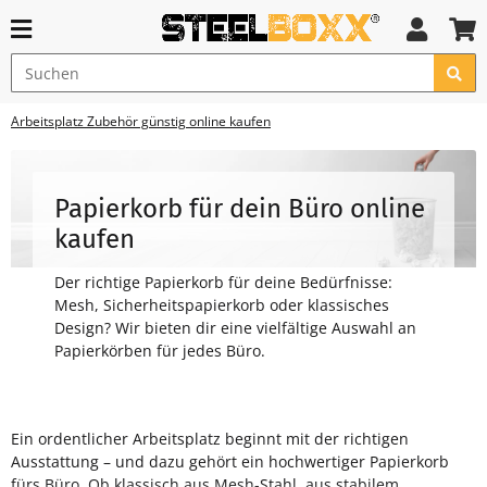
Arbeitsplatz Zubehör günstig online kaufen
Papierkorb für dein Büro online
kaufen
Der richtige Papierkorb für deine Bedürfnisse:
Mesh, Sicherheitspapierkorb oder klassisches
Design? Wir bieten dir eine vielfältige Auswahl an
Papierkörben für jedes Büro.
Ein ordentlicher Arbeitsplatz beginnt mit der richtigen
bei Steelboxx findest du den passenden Papierkorb in Schwarz
Ausstattung – und dazu gehört ein hochwertiger Papierkorb
fürs Büro. Ob klassisch aus Mesh-Stahl, aus stabilem