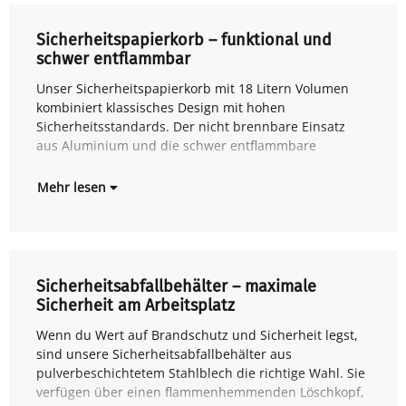
Sicherheitspapierkorb – funktional und
schwer entflammbar
Unser Sicherheitspapierkorb mit 18 Litern Volumen
Konstruktion machen ihn zur idealen Lösung für
kombiniert klassisches Design mit hohen
sen
Sicherheitsstandards. Der nicht brennbare Einsatz
aus Aluminium und die schwer entflammbare
Mehr lesen
Sicherheitsabfallbehälter – maximale
Sicherheit am Arbeitsplatz
Wenn du Wert auf Brandschutz und Sicherheit legst,
der entstehende Brände sofort erstickt – ideal für
sind unsere Sicherheitsabfallbehälter aus
Büro- oder Werkstattbereiche, in denen Papier, Pappe
pulverbeschichtetem Stahlblech die richtige Wahl. Sie
ode
verfügen über einen flammenhemmenden Löschkopf,