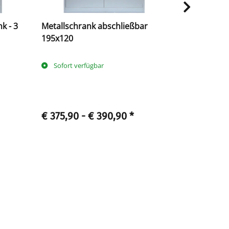
k - 3
Metallschrank abschließbar
Lüllmann® 
195x120
2,5 Ordner
Sofort verfügbar
Sofort ve
€ 375,90 -
€ 390,90
*
€ 360
ab