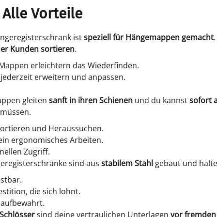
Alle Vorteile
ngeregisterschrank ist
speziell für Hängemappen gemacht
der Kunden sortieren
.
 Mappen erleichtern das Wiederfinden.
jederzeit erweitern und anpassen.
ppen gleiten
sanft in ihren Schienen
und du kannst
sofort 
 müssen.
nsortieren und Heraussuchen.
ein ergonomisches Arbeiten.
nellen Zugriff.
registerschränke sind aus
stabilem Stahl
gebaut und halte
stbar.
tition, die sich lohnt.
 aufbewahrt.
Schlösser
sind deine vertraulichen Unterlagen
vor fremden 