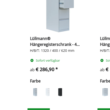
Lüllmann®
Lüll
Hängeregisterschrank - 4
Hänge
einbahnige Schubladen
zwei
H/B/T: 1320 / 400 / 620 mm
H/B/T
Sofort verfügbar
So
€ 286,90
*
€
ab
ab
Farbe
Farb