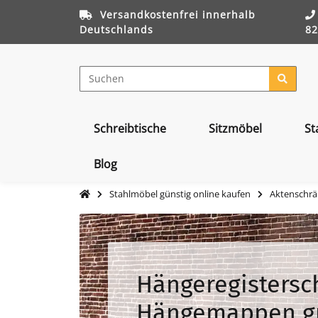
Versandkostenfrei innerhalb
Deutschlands
82
Schreibtische
Sitzmöbel
St
Blog
Stahlmöbel günstig online kaufen
Aktenschrä
Hängeregistersc
Hängemappen g