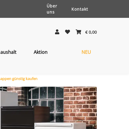
Über
Kontakt
uns
€ 0,00
aushalt
Aktion
NEU
appen günstig kaufen