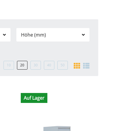
Höhe (mm)
10
20
30
40
50
Auf Lager