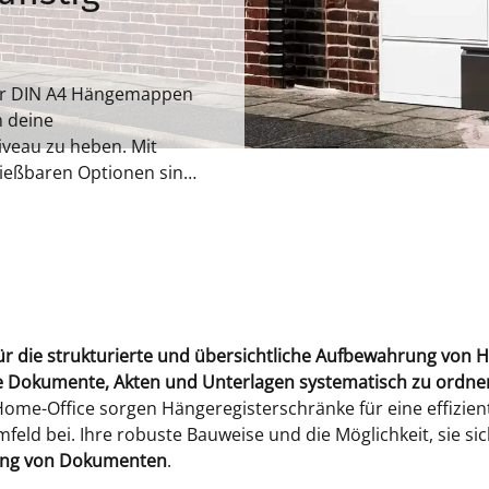
ür DIN A4 Hängemappen
m deine
iveau zu heben. Mit
ießbaren Optionen sind
fer.
 für die strukturierte und übersichtliche Aufbewahrung v
e Dokumente, Akten und Unterlagen systematisch zu ordne
Home-Office sorgen Hängeregisterschränke für eine effizie
eld bei. Ihre robuste Bauweise und die Möglichkeit, sie si
rung von Dokumenten
.