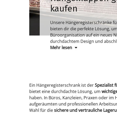
kaufen
Unsere Hängeregisterschränke f
bieten dir die perfekte Lösung, u
Büroorganisation auf ein neues N
durchdachtem Design und abschl
diese Schränke unverzichtbare Hel
Mehr lesen
Ein Hängeregisterschrank ist der
Spezialist
bietet eine durchdachte Lösung, um
wichtig
haben. In Büros, Kanzleien, Praxen oder im 
aufgeräumten und professionellen Arbeitsumf
Wahl für die
sichere und vertrauliche Lage