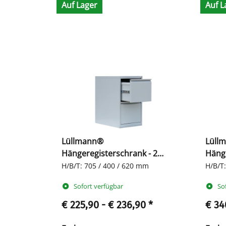
Auf Lager
Auf L
Lüllmann®
Lüll
Hängeregisterschrank - 2
Hänge
einbahnige Schubladen
zwei
H/B/T: 705 / 400 / 620 mm
H/B/T
Sofort verfügbar
So
€ 225,90 -
€ 236,90
*
€ 34