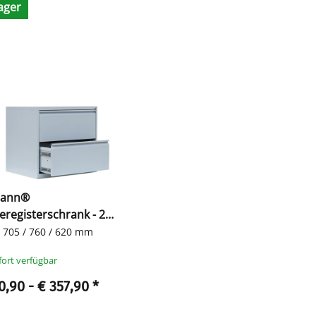
ager
mann®
registerschrank - 2
bahnige Schubladen
: 705 / 760 / 620 mm
fort verfügbar
0,90 -
€ 357,90
*