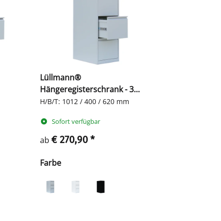
Lüllmann®
Hängeregisterschrank - 3
einbahnige Schubladen
H/B/T: 1012 / 400 / 620 mm
Sofort verfügbar
€ 270,90
*
ab
Farbe