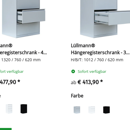
mann®
Lüllmann®
registerschrank - 4
Hängeregisterschrank - 3
bahnige Schubladen
zweibahnige Schubladen
: 1320 / 760 / 620 mm
H/B/T: 1012 / 760 / 620 mm
fort verfügbar
Sofort verfügbar
 477,90
*
€ 413,90
*
ab
e
Farbe