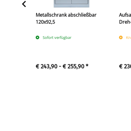
Metallschrank abschließbar
Aufsa
eh-
120x92,5
Dreh-
 450 x 1600
0
Sofort verfügbar
Kn
€ 243,90 -
€ 255,90
*
€ 23