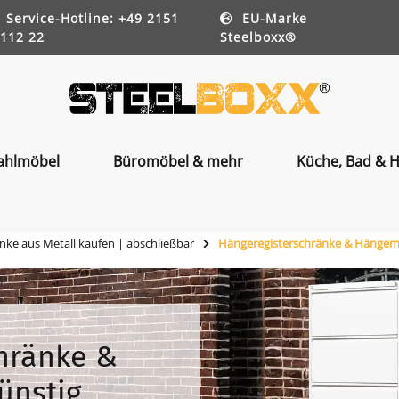
Service-Hotline: +49 2151
EU-Marke
112 22
Steelboxx®
ahlmöbel
Büromöbel & mehr
Küche, Bad & H
nke aus Metall kaufen | abschließbar
Hängeregisterschränke & Hängem
hränke &
ünstig