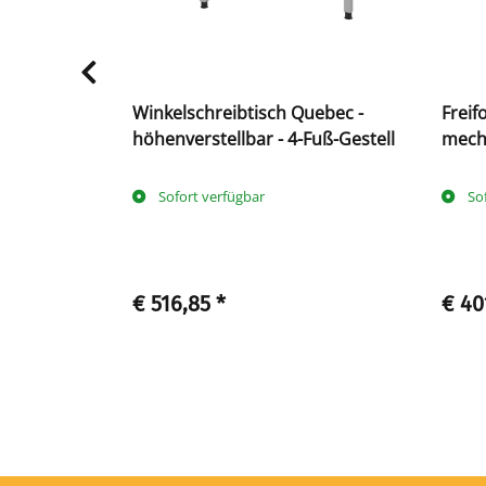
ektr.
Winkelschreibtisch Quebec -
Freif
Fuß
höhenverstellbar - 4-Fuß-Gestell
mecha
C-Fu
Sofort verfügbar
So
€ 516,85
*
€ 40