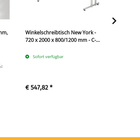
mm,
Winkelschreibtisch New York -
E-Tisch Mel
720 x 2000 x 800/1200 mm - C-
höhenverst
Fuß
Sofort verfügbar
Sofort ve
 -
€ 547,82
*
€ 585,
ab