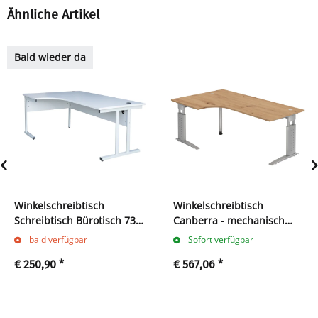
Ähnliche Artikel
Bald wieder da
Winkelschreibtisch
Winkelschreibtisch
Schreibtisch Bürotisch 730
Canberra - mechanisch
x 1800 x 800/1200mm grau
höhenverstellbar - C-Fuß
bald verfügbar
Sofort verfügbar
Winkel links 391100
€ 250,90
*
€ 567,06
*